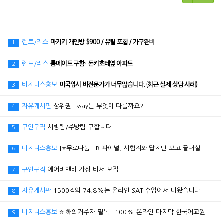
렌트/리스
마키키 개인방 $900 / 유틸 포함 / 가구완비
1
렌트/리스
룸메이트 구함- 돈키호테옆 아파트
2
비지니스홍보
미국입시 비전문가가 너무많습니다. (최근 실제 상담 사례)
3
자유게시판
상위권 Essay는 무엇이 다를까요?
4
구인구직
서빙팀/주방팀 구합니다
5
비지니스홍보
[⭐무료나눔] IB 파이널, 시험지와 답지만 보고 끝내실 건가요?
6
구인구직
에어비앤비 가상 비서 모집
7
자유게시판
1500점의 74.8%는 온라인 SAT 수업에서 나왔습니다
8
비지니스홍보
⭐ 해외거주자 필독｜100% 온라인 마지막 한국어교원 2급 추가모집 (~8/2)
9