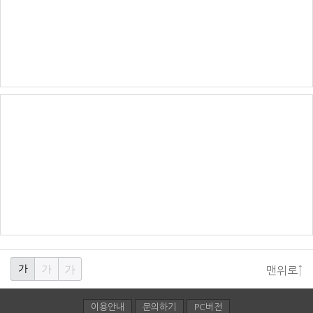
가
가
가
맨위로↑
이용안내
문의하기
PC버전