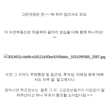
그런걱정은 전
~~~
혀 하지 않으셔도 되요
이 수잔부동산은 처음부터 끝까지
성심을 다해 함께 하니까요
~
^^
또한 그 외에도
주변환경 및 접근성
,
투자성
,
미래성 등에 대해
서도 아주 잘
알고계시니
원하시면 학군정보는
물론 그 외
고급정보들까지 아낌없이
알
려주신다고 하니 두귀가 쫑긋할 소식입니당
>.<