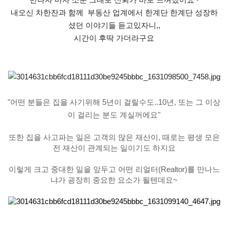
만나자 마자 소문 그대로 신뢰가 바로 느껴졌어요~
내오신 차한잔과 함께 부동산 업계에서 한계단 한계단 성장하
셨던 이야기들 듣고있자니,,
시간이 후딱 가더라구요
"어떤 분들은 집을 사기위해 5년이 걸릴수도..
10년, 또는 그 이상
이 걸리는 분도 계실꺼에요"
또한 집을 사고파는 일은
고객의 많은 재산이,
때로는 평생 모은
전 재
산이 관계되는 일이기도 하지요
이렇게 크고 중대한 일을 앞두고 어떤
리얼터(Realtor)
를 만나느
냐가 굉장히 중요한 요소가 될텐데요~