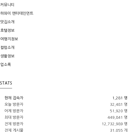
커뮤니티
하와이 엔터테인먼트
맛집소개
호텔정보
여행지정보
컬럼소개
생활정보
업소록
STATS
현재 접속자
1,281 명
오늘 방문자
32,481 명
어제 방문자
51,920 명
최대 방문자
449,841 명
전체 방문자
12,732,989 명
전체 게시물
31,055 개