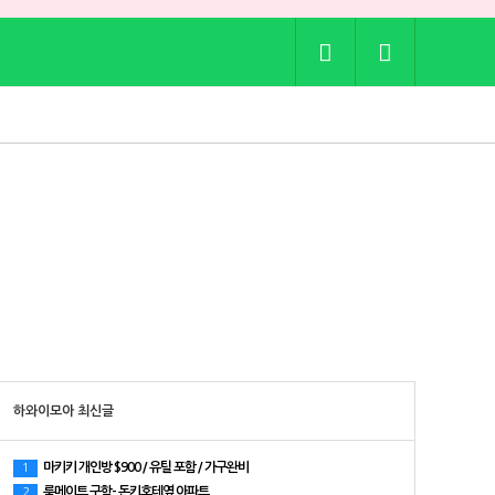
하와이모아 최신글
마키키 개인방 $900 / 유틸 포함 / 가구완비
1
룸메이트 구함- 돈키호테옆 아파트
2