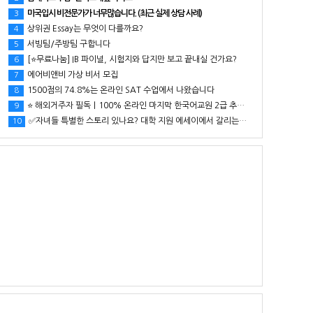
미국입시 비전문가가 너무많습니다. (최근 실제 상담 사례)
3
상위권 Essay는 무엇이 다를까요?
4
서빙팀/주방팀 구합니다
5
[⭐무료나눔] IB 파이널, 시험지와 답지만 보고 끝내실 건가요?
6
에어비앤비 가상 비서 모집
7
1500점의 74.8%는 온라인 SAT 수업에서 나왔습니다
8
⭐ 해외거주자 필독｜100% 온라인 마지막 한국어교원 2급 추가모집 (~8/2)
9
✅자녀들 특별한 스토리 있나요? 대학 지원 에세이에서 갈리는데..
10