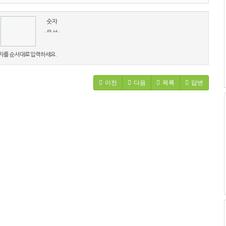
숫자
음성
듣기
자를 순서대로 입력하세요.
이전
다음
목록
답변