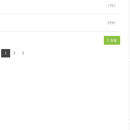
1752
2591
정렬
1