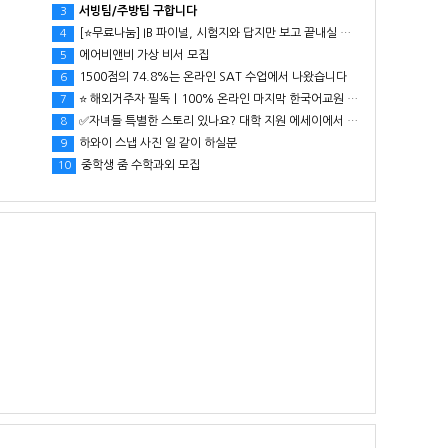
서빙팀/주방팀 구합니다
3
[⭐무료나눔] IB 파이널, 시험지와 답지만 보고 끝내실 건가요?
4
에어비앤비 가상 비서 모집
5
1500점의 74.8%는 온라인 SAT 수업에서 나왔습니다
6
⭐ 해외거주자 필독｜100% 온라인 마지막 한국어교원 2급 추가모집 (~8/2)
7
✅자녀들 특별한 스토리 있나요? 대학 지원 에세이에서 갈리는데..
8
하와이 스냅 사진 일 같이 하실분
9
중학생 줌 수학과외 모집
10