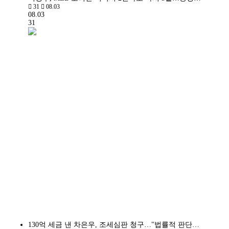
31
08.03
08.03
31
130억 세금 낸 차은우, 조세심판 청구…"법률적 판단…