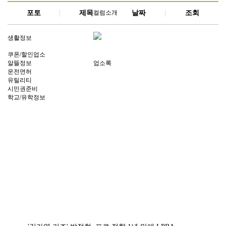
포토
제목
컬럼소개
날짜
조회
생활정보
쿠폰/할인업소
알뜰정보
업소록
운전면허
유틸리티
시민권준비
학교/유학정보