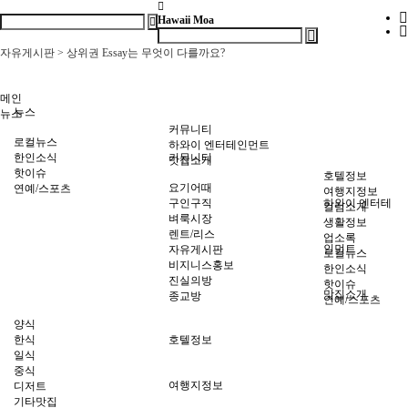
Hawaii Moa
자유게시판 > 골프치는 사람들 어떤선물 받으면 좋으세요?
자유게시판 > 상위권 Essay는 무엇이 다를까요?
자유게시판 > 1500점의 74.8%는 온라인 SAT 수업에서 나왔습니다
자유게시판 > [ SAT 여름 4주 특강 ] 1:1 약점 진단 → 4주 단…
자유게시판 > 학자금 보조(FAFSA)받아서 온라인으로 영어공부 하세요!
메인
뉴스
자유게시판 > 내일까지 아마존 프라임데이인데, 다들 어떤 거 사셨는지 궁금…
뉴스
커뮤니티
자유게시판 > 보통 집 렌트비는 매년 인상되나요?
로컬뉴스
하와이 엔터테인먼트
자유게시판 > 골프치는 사람들 어떤선물 받으면 좋으세요?
한인소식
커뮤니티
맛집소개
자유게시판 > 상위권 Essay는 무엇이 다를까요?
핫이슈
호텔정보
요기어때
연예/스포츠
여행지정보
구인구직
하와이 엔터테
컬럼소개
벼룩시장
생활정보
렌트/리스
업소록
인먼트
자유게시판
로컬뉴스
비지니스홍보
한인소식
진실의방
핫이슈
맛집소개
종교방
연예/스포츠
양식
한식
호텔정보
일식
중식
여행지정보
디저트
기타맛집