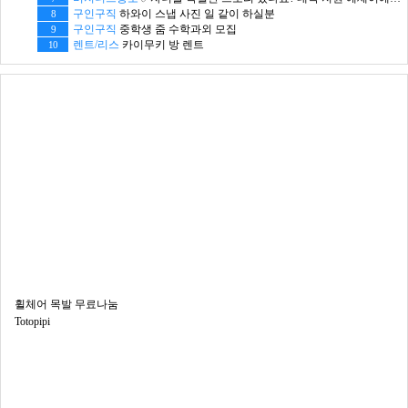
구인구직
하와이 스냅 사진 일 같이 하실분
8
구인구직
중학생 줌 수학과외 모집
9
렌트/리스
카이무키 방 렌트
10
휠체어 목발 무료나눔
Totopipi