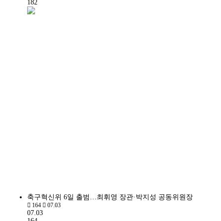
182
축구혁신위 6일 출범…최휘영 장관·박지성 공동위원장
164
07.03
07.03
164