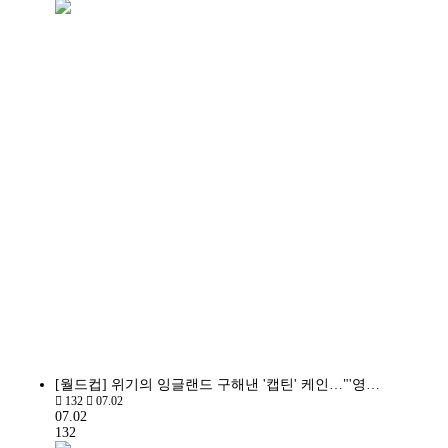
[월드컵] 위기의 잉글랜드 구해낸 '캡틴' 케인…"'영…
132
07.02
07.02
132