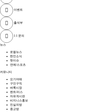
이벤트
출석부
1:1 문의
뉴스
로컬뉴스
한인소식
핫이슈
연예/스포츠
커뮤니티
요기어때
구인구직
벼룩시장
렌트/리스
자유게시판
비지니스홍보
진실의방
종교방