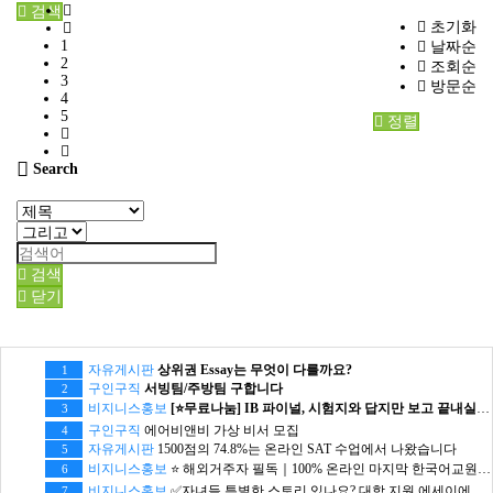
검색
초기화
1
날짜순
2
조회순
3
방문순
4
5
정렬
Search
검색
닫기
자유게시판
상위권 Essay는 무엇이 다를까요?
1
구인구직
서빙팀/주방팀 구합니다
2
비지니스홍보
[⭐무료나눔] IB 파이널, 시험지와 답지만 보고 끝내실 건가요?
3
구인구직
에어비앤비 가상 비서 모집
4
자유게시판
1500점의 74.8%는 온라인 SAT 수업에서 나왔습니다
5
비지니스홍보
⭐ 해외거주자 필독｜100% 온라인 마지막 한국어교원 2급 추가모집 (~8/2)
6
비지니스홍보
✅자녀들 특별한 스토리 있나요? 대학 지원 에세이에서 갈리는데..
7