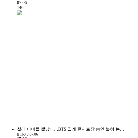
07.06
146
칠레 아미들 뿔났다…BTS 칠레 콘서트장 승인 불허 논…
160
07.06