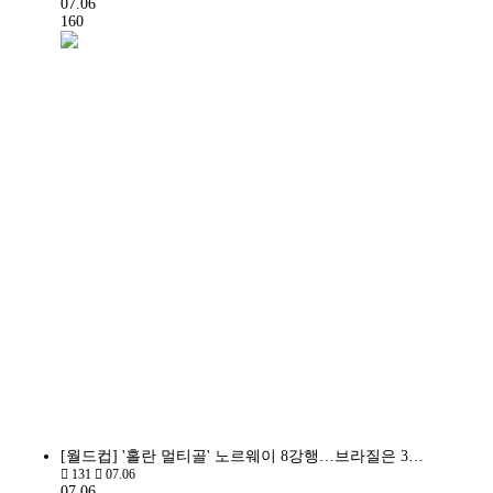
07.06
160
[월드컵] '홀란 멀티골' 노르웨이 8강행…브라질은 3…
131
07.06
07.06