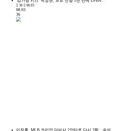
'김가영 키즈' 박정현, 프로 전향 1년 만에 LPBA…
36
08.03
08.03
36
이정후, MLB 코리안 더비서 2안타로 다시 3할…송성…