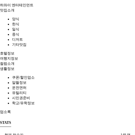
하와이 엔터테인먼트
맛집소개
양식
한식
일식
중식
디저트
기타맛집
호텔정보
여행지정보
컬럼소개
생활정보
쿠폰/할인업소
알뜰정보
운전면허
유틸리티
시민권준비
학교/유학정보
업소록
STATS
현재 접속자
148 명