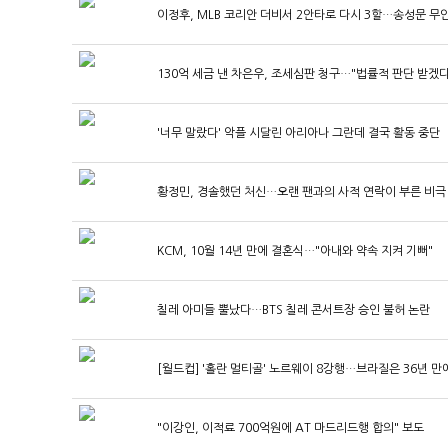
이정후, MLB 코리안 더비서 2안타로 다시 3할…송성문 무
130억 세금 낸 차은우, 조세심판 청구…"법률적 판단 받겠다
'너무 말랐다' 악플 시달린 아리아나 그란데 결국 활동 중단
황정민, 경솔했던 처신…오랜 팬과의 사적 연락이 부른 비극
KCM, 10월 14년 만에 결혼식…"아내와 약속 지켜 기뻐"
칠레 아미들 뿔났다…BTS 칠레 콘서트장 승인 불허 논란
[월드컵] '홀란 멀티골' 노르웨이 8강행…브라질은 36년 만
"이강인, 이적료 700억원에 AT 마드리드행 합의" 보도