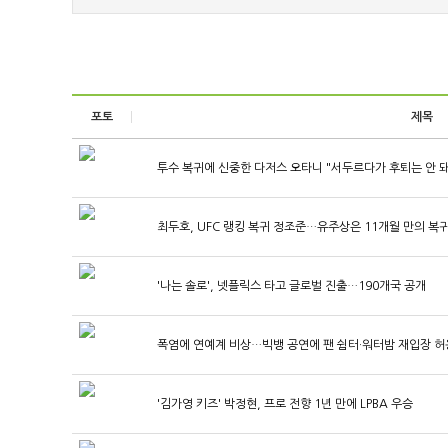
포토
제목
투수 복귀에 신중한 다저스 오타니 "서두르다가 후퇴는 안 돼
최두호, UFC 랭킹 복귀 정조준…유주상은 11개월 만의 복
'나는 솔로', 넷플릭스 타고 글로벌 진출…190개국 공개
폭염에 연예계 비상…빅뱅 공연에 팬 쉼터·워터밤 재입장 허
'김가영 키즈' 박정현, 프로 전향 1년 만에 LPBA 우승