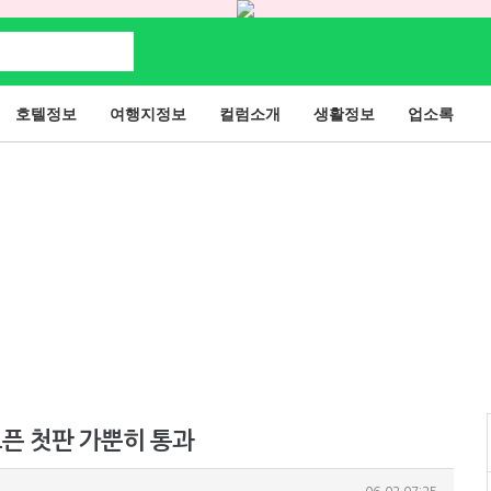
호텔정보
여행지정보
컬럼소개
생활정보
업소록
오픈 첫판 가뿐히 통과