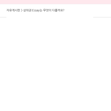
자유게시판 > 골프치는 사람들 어떤선물 받으면 좋으세요?
자유게시판 > 상위권 Essay는 무엇이 다를까요?
자유게시판 > 1500점의 74.8%는 온라인 SAT 수업에서 나왔습니다
자유게시판 > [ SAT 여름 4주 특강 ] 1:1 약점 진단 → 4주 단기 점수 상승
자유게시판 > 학자금 보조(FAFSA)받아서 온라인으로 영어공부 하세요!
자유게시판 > 내일까지 아마존 프라임데이인데, 다들 어떤 거 사셨는지 궁금하네요.
자유게시판 > 보통 집 렌트비는 매년 인상되나요?
자유게시판 > 골프치는 사람들 어떤선물 받으면 좋으세요?
자유게시판 > 상위권 Essay는 무엇이 다를까요?