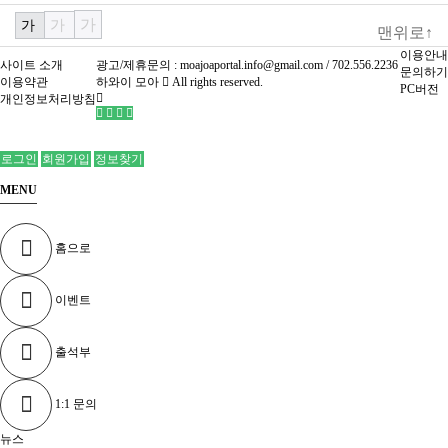
가
가
가
맨위로↑
이용안내
사이트 소개
광고/제휴문의 :
moajoaportal.info@gmail.com / 702.556.2236
문의하기
이용약관
하와이 모아
All rights reserved.
PC버전
개인정보처리방침
로그인
회원가입
정보찾기
MENU
홈으로
이벤트
출석부
1:1 문의
뉴스