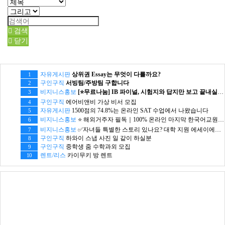
검색
닫기
자유게시판
상위권 Essay는 무엇이 다를까요?
1
구인구직
서빙팀/주방팀 구합니다
2
비지니스홍보
[⭐무료나눔] IB 파이널, 시험지와 답지만 보고 끝내실 건가요?
3
구인구직
에어비앤비 가상 비서 모집
4
자유게시판
1500점의 74.8%는 온라인 SAT 수업에서 나왔습니다
5
비지니스홍보
⭐ 해외거주자 필독｜100% 온라인 마지막 한국어교원 2급 추가모집 (~8/2)
6
비지니스홍보
✅자녀들 특별한 스토리 있나요? 대학 지원 에세이에서 갈리는데..
7
구인구직
하와이 스냅 사진 일 같이 하실분
8
구인구직
중학생 줌 수학과외 모집
9
렌트/리스
카이무키 방 렌트
10