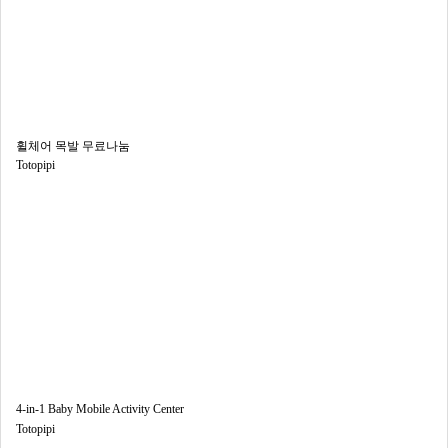
휠체어 목발 무료나눔
Totopipi
4-in-1 Baby Mobile Activity Center
Totopipi