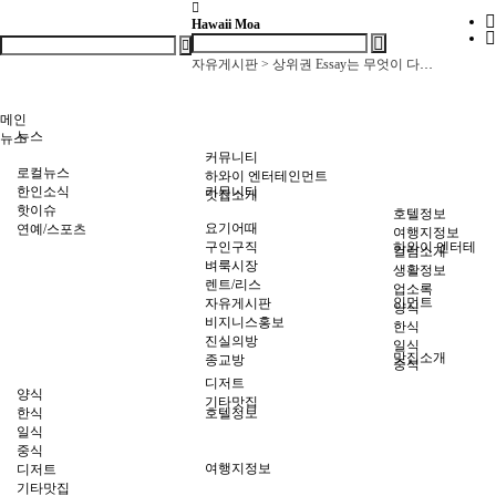
Hawaii Moa
자유게시판 > 골프치는 사람들 어떤선물 받으면 좋으세요?
자유게시판 > 상위권 Essay는 무엇이 다를까요?
자유게시판 > 1500점의 74.8%는 온라인 SAT 수업에서 나왔습니다
자유게시판 > [ SAT 여름 4주 특강 ] 1:1 약점 진단 → 4주 단…
메인
자유게시판 > 학자금 보조(FAFSA)받아서 온라인으로 영어공부 하세요!
뉴스
뉴스
자유게시판 > 내일까지 아마존 프라임데이인데, 다들 어떤 거 사셨는지 궁금…
커뮤니티
로컬뉴스
자유게시판 > 보통 집 렌트비는 매년 인상되나요?
하와이 엔터테인먼트
한인소식
커뮤니티
맛집소개
자유게시판 > 골프치는 사람들 어떤선물 받으면 좋으세요?
핫이슈
호텔정보
자유게시판 > 상위권 Essay는 무엇이 다를까요?
요기어때
연예/스포츠
여행지정보
구인구직
하와이 엔터테
컬럼소개
벼룩시장
생활정보
렌트/리스
업소록
인먼트
자유게시판
양식
비지니스홍보
한식
진실의방
일식
맛집소개
종교방
중식
디저트
양식
기타맛집
한식
호텔정보
일식
중식
여행지정보
디저트
기타맛집