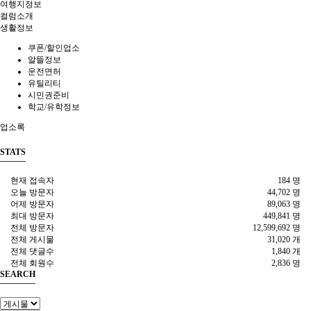
여행지정보
컬럼소개
생활정보
쿠폰/할인업소
알뜰정보
운전면허
유틸리티
시민권준비
학교/유학정보
업소록
STATS
현재 접속자
184 명
오늘 방문자
44,702 명
어제 방문자
89,063 명
최대 방문자
449,841 명
전체 방문자
12,599,692 명
전체 게시물
31,020 개
전체 댓글수
1,840 개
전체 회원수
2,836 명
SEARCH