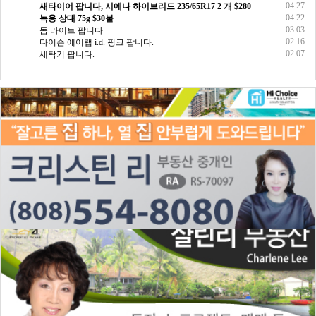
04.27
새타이어 팝니다, 시에나 하이브리드 235/65R17 2 개 $280
04.22
녹용 상대 75g $30불
03.03
돔 라이트 팝니다
02.16
다이슨 에어랩 i.d. 핑크 팝니다.
02.07
세탁기 팝니다.