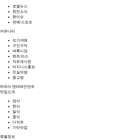
로컬뉴스
한인소식
핫이슈
연예/스포츠
커뮤니티
요기어때
구인구직
벼룩시장
렌트/리스
자유게시판
비지니스홍보
진실의방
종교방
하와이 엔터테인먼트
맛집소개
양식
한식
일식
중식
디저트
기타맛집
호텔정보