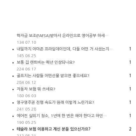
학자금 보조(FAFSA)받아서 온라인으로 영어공부 하세…
134
07.10
내일까지 아마존 프라임데이인데, 다들 어떤 거 사셨는지…
1
145
06.25
보통 집 렌트비는 매년 인상되나요?
1
224
06.17
골프치는 사람들 어떤선물 받으면 좋으세요?
1
284
06.12
자동차 보험 뭐 쓰세요?
1
180
06.03
영구영주권 진행 속도가 원래 이렇게 느린가요?
1
241
05.28
에어컨 실외기 청소, 1년에 한 번은 해야 한다고 하던…
1
190
05.25
테슬라 보험 이용하고 계신 분들 있으신가요?
2
212
05.21