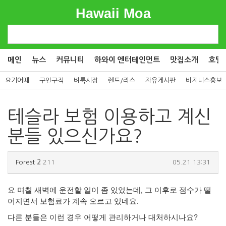
Hawaii Moa
메인
뉴스
커뮤니티
하와이 엔터테인먼트
맛집소개
호텔
요기어때
구인구직
벼룩시장
렌트/리스
자유게시판
비지니스홍보
테슬라 보험 이용하고 계신
분들 있으신가요?
Forest
2
211
05.21 13:31
요 며칠 새벽에 운전할 일이 좀 있었는데, 그 이후로 점수가 떨
어지면서 보험료가 계속 오르고 있네요.
다른 분들은 이런 경우 어떻게 관리하거나 대처하시나요?