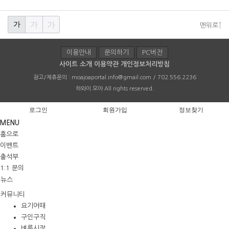
가
가
가
맨위로↑
이용안내
문의하기
PC버전
사이트 소개
이용약관
개인정보처리방침
광고/제휴문의 :
moajoaportal.info@gmail.com / 702.556.2236
하와이 모아
All rights reserved.
로그인
회원가입
정보찾기
MENU
홈으로
이벤트
출석부
1:1 문의
뉴스
커뮤니티
요기어때
구인구직
벼룩시장