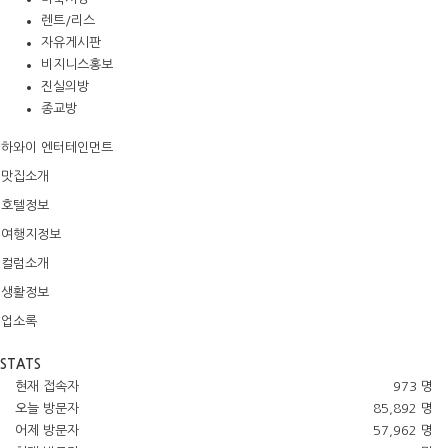
렌트/리스
자유게시판
비지니스홍보
진실의방
종교방
하와이 엔터테인먼트
맛집소개
호텔정보
여행지정보
컬럼소개
생활정보
업소록
STATS
현재 접속자
973 명
오늘 방문자
85,892 명
어제 방문자
57,962 명