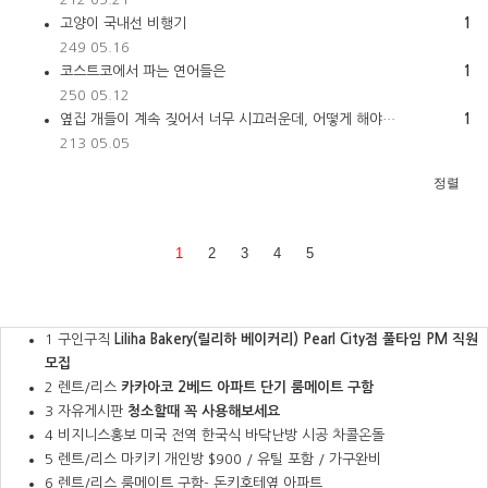
고양이 국내선 비행기
1
249
05.16
코스트코에서 파는 연어들은
1
250
05.12
옆집 개들이 계속 짖어서 너무 시끄러운데, 어떻게 해야…
1
213
05.05
정렬
1
2
3
4
5
1
구인구직
Liliha Bakery(릴리하 베이커리) Pearl City점 풀타임 PM 직원
모집
2
렌트/리스
카카아코 2베드 아파트 단기 룸메이트 구함
3
자유게시판
청소할때 꼭 사용해보세요
4
비지니스홍보
미국 전역 한국식 바닥난방 시공 차콜온돌
5
렌트/리스
마키키 개인방 $900 / 유틸 포함 / 가구완비
6
렌트/리스
룸메이트 구함- 돈키호테옆 아파트