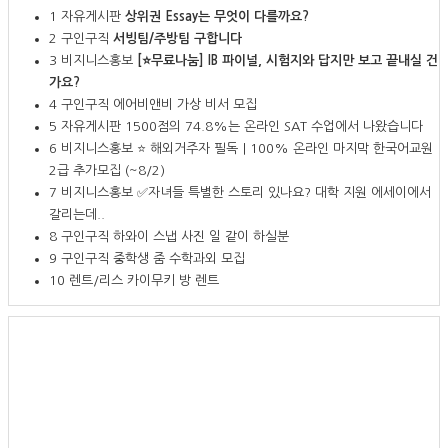
1
자유게시판
상위권 Essay는 무엇이 다를까요?
2
구인구직
서빙팀/주방팀 구합니다
3
비지니스홍보
[⭐무료나눔] IB 파이널, 시험지와 답지만 보고 끝내실 건
가요?
4
구인구직
에어비앤비 가상 비서 모집
5
자유게시판
1500점의 74.8%는 온라인 SAT 수업에서 나왔습니다
6
비지니스홍보
⭐ 해외거주자 필독｜100% 온라인 마지막 한국어교원
2급 추가모집 (~8/2)
7
비지니스홍보
✅자녀들 특별한 스토리 있나요? 대학 지원 에세이에서
갈리는데..
8
구인구직
하와이 스냅 사진 일 같이 하실분
9
구인구직
중학생 줌 수학과외 모집
10
렌트/리스
카이무키 방 렌트