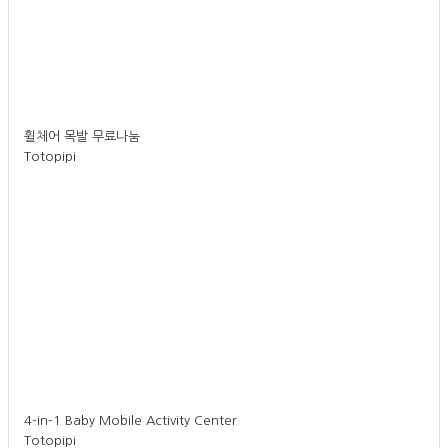
휠체어 목발 무료나눔
Totopipi
4-in-1 Baby Mobile Activity Center
Totopipi