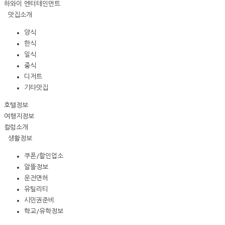
하와이 엔터테인먼트
맛집소개
양식
한식
일식
중식
디저트
기타맛집
호텔정보
여행지정보
컬럼소개
생활정보
쿠폰/할인업소
알뜰정보
운전면허
유틸리티
시민권준비
학교/유학정보