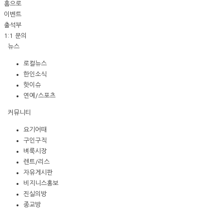
홈으로
이벤트
출석부
1:1 문의
뉴스
로컬뉴스
한인소식
핫이슈
연예/스포츠
커뮤니티
요기어때
구인구직
벼룩시장
렌트/리스
자유게시판
비지니스홍보
진실의방
종교방