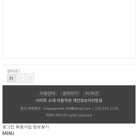
맨위로↑
가
가
가
이용안내
문의하기
PC버전
사이트 소개
이용약관
개인정보처리방침
광고/제휴문의 :
moajoaportal.info@gmail.com / 702.556.2236
하와이 모아
All rights reserved.
로그인
회원가입
정보찾기
MENU