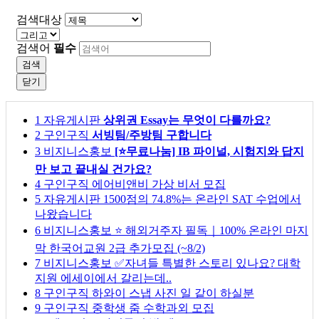
검색대상
검색어
필수
검색
닫기
1
자유게시판
상위권 Essay는 무엇이 다를까요?
2
구인구직
서빙팀/주방팀 구합니다
3
비지니스홍보
[⭐무료나눔] IB 파이널, 시험지와 답지
만 보고 끝내실 건가요?
4
구인구직
에어비앤비 가상 비서 모집
5
자유게시판
1500점의 74.8%는 온라인 SAT 수업에서
나왔습니다
6
비지니스홍보
⭐ 해외거주자 필독｜100% 온라인 마지
막 한국어교원 2급 추가모집 (~8/2)
7
비지니스홍보
✅자녀들 특별한 스토리 있나요? 대학
지원 에세이에서 갈리는데..
8
구인구직
하와이 스냅 사진 일 같이 하실분
9
구인구직
중학생 줌 수학과외 모집