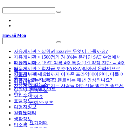
Hawaii Moa
자유게시판 > 상위권 Essay는 무엇이 다를까요?
자유게시판 > 1500점의 74.8%는 온라인 SAT 수업에서
나왔습니다
자유게시판 > [ SAT 여름 4주 특강 ] 1:1 약점 진단 → 4주
단…
자유게시판 > 학자금 보조(FAFSA)받아서 온라인으로
메인
영어공부 하세요!
자유게시판 > 내일까지 아마존 프라임데이인데, 다들 어
뉴스
뉴스
떤 거 사셨는지 궁금…
자유게시판 > 보통 집 렌트비는 매년 인상되나요?
커뮤니티
로컬뉴스
자유게시판 > 골프치는 사람들 어떤선물 받으면 좋으세
하와이 엔터테인먼트
한인소식
요?
맛집소개
핫이슈
호텔정보
연예/스포츠
여행지정보
컬럼소개
커뮤니티
생활정보
요기어때
업소록