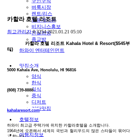
구인구직
벼룩시장
렌트/리스
카할라 호텔 리조트
자유게시판
비지니스홍보
최고관리자
0
3254
2021.01.21 05:10
진실의방
종교방
카할라 호텔 리조트
Kahala Hotel & Resort($545
부
터
)
하와이 엔터테인먼트
맛집소개
5000 Kahala Ave, Honolulu, HI 96816
양식
한식
일식
(808) 739-8888
중식
디저트
기타맛집
kahalaresort.com
호텔정보
하와이 최고급 주택가에 위치한 카할라호텔을 소개합니다
.
1964
년에 오픈해서 세계의 국빈과 헐리우드의 많은 스타들이 묶어다
여행지정보
고 합니다
.