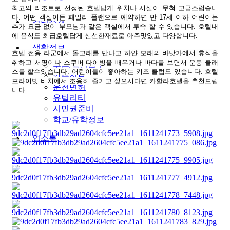
최고의 리조트로 선정된 호텔답게 위치나 시설이 무척 고급스럽습니
다
.
어떤 객실이든 패밀리 플랜으로 예약하면 만
17
세 이하 어린이는
컬럼소개
추가 요금 없이 부모님과 같은 객실에서 투숙 할 수 있습니다
.
호텔내
에
음식도
최급호텔답게
신선한재료로
아주맛있고
다양합니다
.
생활정보
호텔
전용
라군에서
돌고래를
만나고
하얀
모래의
바닷가에서
휴식을
취하고
서핑이나
스쿠버
다이빙을
배우거나
바다를
보면서
운동
클래
쿠폰/할인업소
스를
할수있습니다
.
어린이들이
좋아하는
키즈
클럽도
있습니다
.
호텔
알뜰정보
프라이빗
비치에서
조용히
즐기고
싶으시다면
카할라호텔을
추천드립
운전면허
니다
.
유틸리티
시민권준비
학교/유학정보
업소록