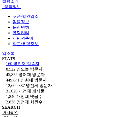
컬럼소개
생활정보
쿠폰/할인업소
알뜰정보
운전면허
유틸리티
시민권준비
학교/유학정보
업소록
STATS
160 명
현재 접속자
8,522 명
오늘 방문자
45,875 명
어제 방문자
449,841 명
최대 방문자
12,609,387 명
전체 방문자
31,020 개
전체 게시물
1,840 개
전체 댓글수
2,836 명
전체 회원수
SEARCH