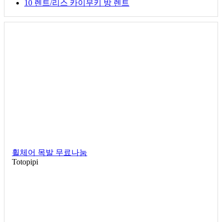
10
렌트/리스
카이무키 방 렌트
휠체어 목발 무료나눔
Totopipi