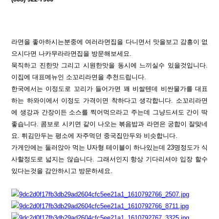
라면을 좋아하시는분중에 여러라면집을 다니면서 맛을보고 감흥이 없
으시다면 나카무라라면집을 방문해보세요
.
묵직하고 진한맛 그리고 시원한맛을 동시에 느끼실수 있을것입니다
.
이집에 대표메뉴인 소꼬리라면을 추천드립니다
.
한국에서는 이정도로 꼬리가 들어가면 꽤 비쌀텐데 비싼물가를 대표
하는 하와이에서 이정도 가격이면 착하다고 생각합니다
.
소꼬리라면
에 생강과 간장이든 소스를 찍어먹으라고 주는데 그냥드셔도 간이 딱
좋습니다
.
콤보로 시키면 같이 나오는 볶음밥과 라면은 궁합이 잘맞네
요
.
튀김만두는 평소에 자주먹던 중국집만두와 비슷합니다
.
가게안에는 둘러앉아 먹는
U
자형 테이블이 하나있는데
23
명정도가 식
사할정도로 넓지는 않습니다
.
그래서인지 항상 기다리셔야 입장 할수
있다는것을 감안하시고 방문하세요
.