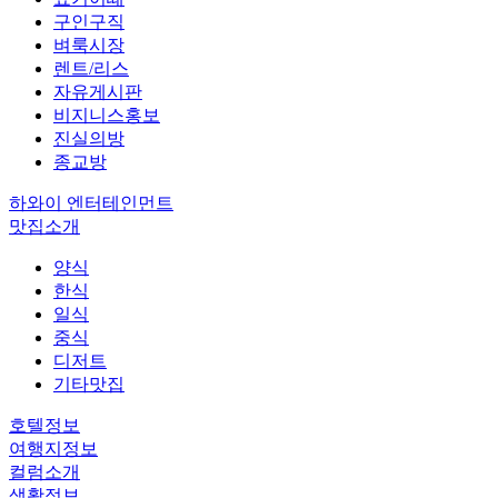
구인구직
벼룩시장
렌트/리스
자유게시판
비지니스홍보
진실의방
종교방
하와이 엔터테인먼트
맛집소개
양식
한식
일식
중식
디저트
기타맛집
호텔정보
여행지정보
컬럼소개
생활정보