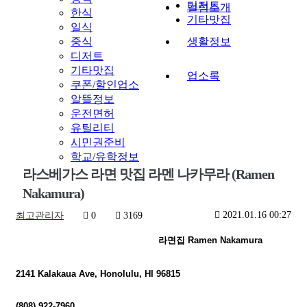
디저트
컬럼소개
한식
기타맛집
일식
중식
생활정보
디저트
기타맛집
업소록
쿠폰/할인업소
알뜰정보
운전면허
유틸리티
시민권준비
학교/유학정보
라스베가스 라면 맛집 라멘 나카무라 (Ramen
Nakamura)
2021.01.16 00:27
최고관리자
0
3169
라면집
Ramen Nakamura
2141 Kalakaua Ave, Honolulu, HI 96815
(808) 922-7960