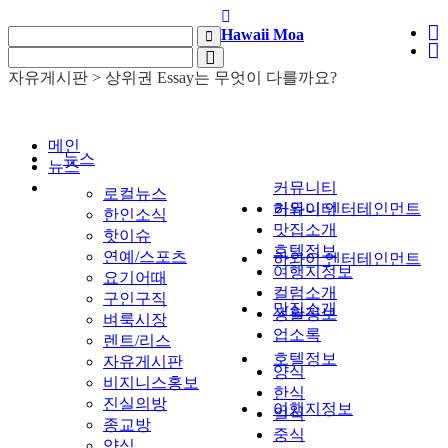
Hawaii Moa
자유게시판 > 골프치는 사람들 어떤선물 받으면 좋으세요?
자유게시판 > 상위권 Essay는 무엇이 다를까요?
자유게시판 > 1500점의 74.8%는 온라인 SAT 수업에서 나왔습니다
자유게시판 > [ SAT 여름 4주 특강 ] 1:1 약점 진단 → 4주 단…
자유게시판 > 학자금 보조(FAFSA)받아서 온라인으로 영어공부 하세요!
메인
자유게시판 > 내일까지 아마존 프라임데이인데, 다들 어떤 거 사셨는지 궁금…
뉴스
뉴스
자유게시판 > 보통 집 렌트비는 매년 인상되나요?
커뮤니티
로컬뉴스
자유게시판 > 골프치는 사람들 어떤선물 받으면 좋으세요?
커뮤니티
하와이 엔터테인먼트
한인소식
자유게시판 > 상위권 Essay는 무엇이 다를까요?
맛집소개
핫이슈
호텔정보
연예/스포츠
하와이 엔터테인먼트
여행지정보
요기어때
컬럼소개
구인구직
맛집소개
생활정보
벼룩시장
업소록
렌트/리스
호텔정보
자유게시판
양식
비지니스홍보
한식
진실의방
여행지정보
일식
종교방
중식
양식