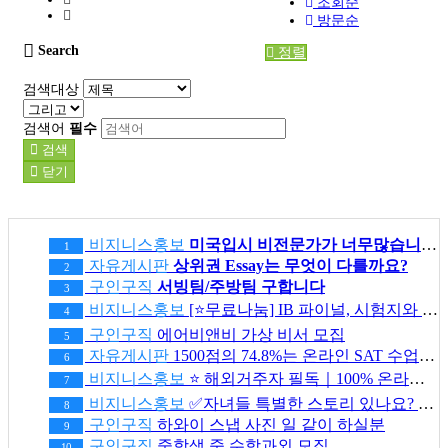
조회순
방문순
Search
정렬
검색대상
검색어
필수
검색
닫기
비지니스홍보
미국입시 비전문가가 너무많습니다. (최근 실제 상담 사례)
1
자유게시판
상위권 Essay는 무엇이 다를까요?
2
구인구직
서빙팀/주방팀 구합니다
3
비지니스홍보
[⭐무료나눔] IB 파이널, 시험지와 답지만 보고 끝내실 건가요?
4
구인구직
에어비앤비 가상 비서 모집
5
자유게시판
1500점의 74.8%는 온라인 SAT 수업에서 나왔습니다
6
비지니스홍보
⭐ 해외거주자 필독｜100% 온라인 마지막 한국어교원 2급 추가모집 (~8/2)
7
비지니스홍보
✅자녀들 특별한 스토리 있나요? 대학 지원 에세이에서 갈리는데..
8
구인구직
하와이 스냅 사진 일 같이 하실분
9
구인구직
중학생 줌 수학과외 모집
10