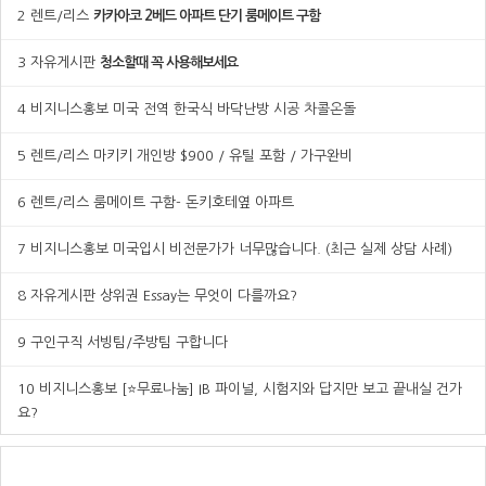
2
렌트/리스
카카아코 2베드 아파트 단기 룸메이트 구함
3
자유게시판
청소할때 꼭 사용해보세요
4
비지니스홍보
미국 전역 한국식 바닥난방 시공 차콜온돌
5
렌트/리스
마키키 개인방 $900 / 유틸 포함 / 가구완비
6
렌트/리스
룸메이트 구함- 돈키호테옆 아파트
7
비지니스홍보
미국입시 비전문가가 너무많습니다. (최근 실제 상담 사례)
8
자유게시판
상위권 Essay는 무엇이 다를까요?
9
구인구직
서빙팀/주방팀 구합니다
10
비지니스홍보
[⭐무료나눔] IB 파이널, 시험지와 답지만 보고 끝내실 건가
요?