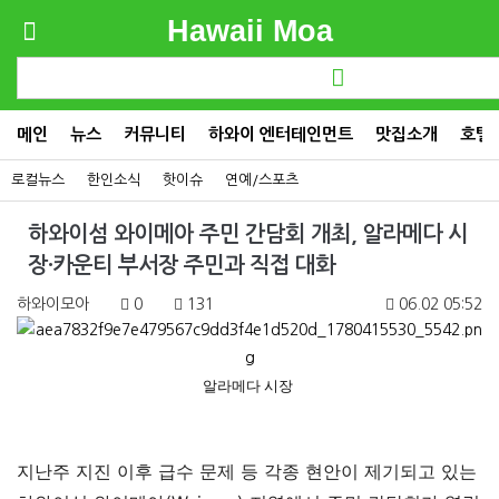
Hawaii Moa
메인
뉴스
커뮤니티
하와이 엔터테인먼트
맛집소개
호텔
로컬뉴스
한인소식
핫이슈
연예/스포츠
하와이섬 와이메아 주민 간담회 개최, 알라메다 시
장·카운티 부서장 주민과 직접 대화
하와이모아
0
131
06.02 05:52
알라메다 시장
지난주 지진 이후 급수 문제 등 각종 현안이 제기되고 있는