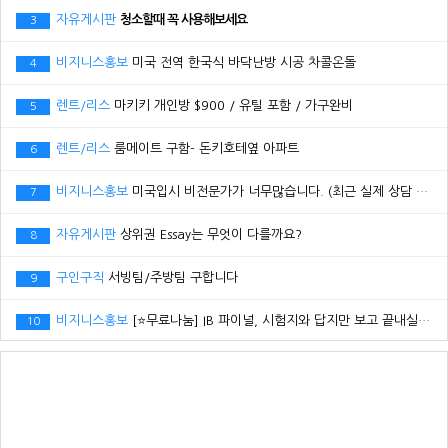
자유게시판
청소할때 꼭 사용해보세요
3
비지니스홍보
미국 전역 한국식 바닥난방 시공 차콜온돌
4
렌트/리스
마키키 개인방 $900 / 유틸 포함 / 가구완비
5
렌트/리스
룸메이트 구함- 돈키호테옆 아파트
6
비지니스홍보
미국입시 비전문가가 너무많습니다. (최근 실제 상담 사례)
7
자유게시판
상위권 Essay는 무엇이 다를까요?
8
구인구직
서빙팀/주방팀 구합니다
9
비지니스홍보
[⭐무료나눔] IB 파이널, 시험지와 답지만 보고 끝내실 건가요?
10