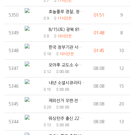
7
17시간전
호놀룰루 경찰, 정신건강 위기 대응팀 확대… 노숙인 지…
5350
01:51
9
9
17시간전
8/15(토) 광복 81주년 기념 8.15km 걷기대회
5349
01:48
8
8
18시간전
한국 정부기관 사칭 보이스피싱 기승… 미주 한인사회 각…
5348
01:45
10
10
18시간전
오아후 교도소 수감자 탈주…11시간 추적 끝에 체포
5347
08.08
12
12
08.08
내년 소셜시큐리티 연금 3.8% 인상 전망…월평균 첫 …
5346
08.08
15
15
08.08
재외선거 우편·전자투표 추진…2028년 첫 도입 가능성
5345
08.08
20
20
08.08
워싱턴주 출신 22세, 2026년 월드 시리즈 오브 포…
5344
08.08
13
13
08.08