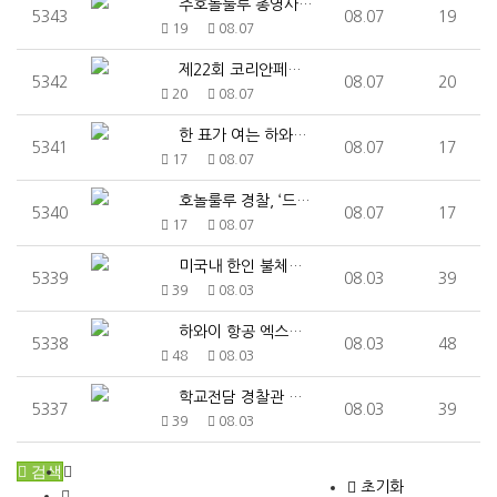
주호놀룰루 총영사관, 유학생·교환방문 비자제도 설명회 …
5343
08.07
19
19
08.07
제22회 코리안페스티벌, 8월 8일 카피올라니 공원서 …
5342
08.07
20
20
08.07
한 표가 여는 하와이의 내일… 8일 예비선거, 투표 참…
5341
08.07
17
17
08.07
호놀룰루 경찰, ‘드론 선제 대응’ 시범 운영… 911…
5340
08.07
17
17
08.07
미국내 한인 불체자 14만2천명으로 급증
5339
08.03
39
39
08.03
하와이 항공 엑스포 개최…미래 조종사 한자리에
5338
08.03
48
48
08.03
학교전담 경찰관 프로그램 서부 오아후 확대
5337
08.03
39
39
08.03
검색
초기화