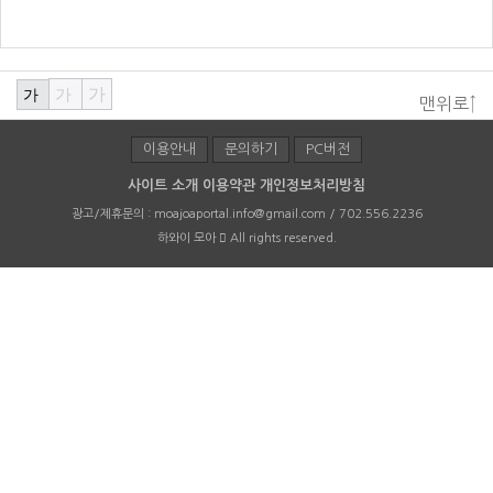
가
가
가
맨위로↑
이용안내
문의하기
PC버전
사이트 소개
이용약관
개인정보처리방침
광고/제휴문의 :
moajoaportal.info@gmail.com / 702.556.2236
하와이 모아
All rights reserved.