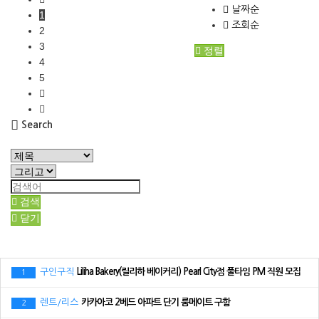
날짜순
1
조회순
2
3
정렬
4
5
Search
검색
닫기
구인구직
Liliha Bakery(릴리하 베이커리) Pearl City점 풀타임 PM 직원 모집
1
렌트/리스
카카아코 2베드 아파트 단기 룸메이트 구함
2