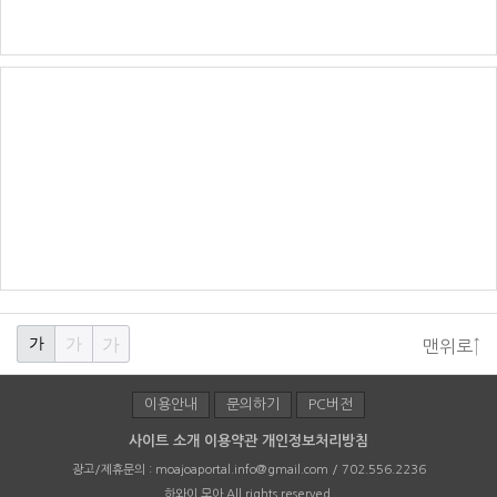
가
가
가
맨위로↑
이용안내
문의하기
PC버전
사이트 소개
이용약관
개인정보처리방침
광고/제휴문의 :
moajoaportal.info@gmail.com / 702.556.2236
하와이 모아
All rights reserved.