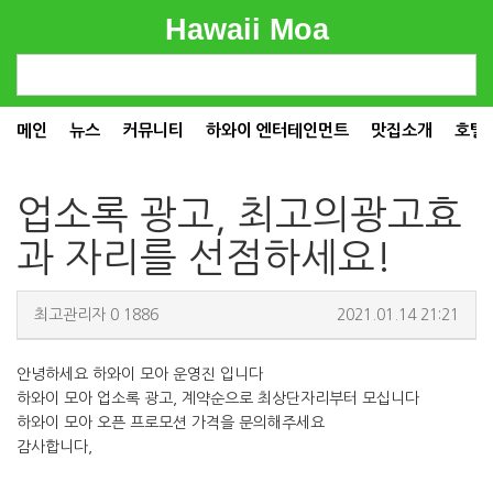
Hawaii Moa
메인
뉴스
커뮤니티
하와이 엔터테인먼트
맛집소개
호텔
업소록 광고, 최고의광고효
과 자리를 선점하세요!
최고관리자
0
1886
2021.01.14 21:21
안녕하세요 하와이 모아 운영진 입니다
하와이 모아 업소록 광고, 계약순으로 최상단자리부터 모십니다
하와이 모아 오픈 프로모션 가격을 문의해주세요
감사합니다,