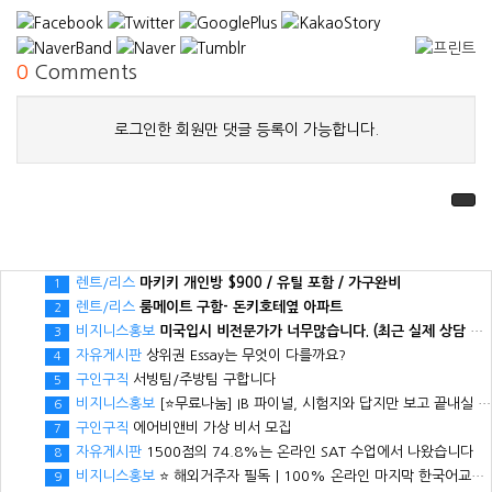
0
Comments
로그인한 회원만 댓글 등록이 가능합니다.
렌트/리스
마키키 개인방 $900 / 유틸 포함 / 가구완비
1
렌트/리스
룸메이트 구함- 돈키호테옆 아파트
2
비지니스홍보
미국입시 비전문가가 너무많습니다. (최근 실제 상담 사례)
3
자유게시판
상위권 Essay는 무엇이 다를까요?
4
구인구직
서빙팀/주방팀 구합니다
5
비지니스홍보
[⭐무료나눔] IB 파이널, 시험지와 답지만 보고 끝내실 건가요?
6
구인구직
에어비앤비 가상 비서 모집
7
자유게시판
1500점의 74.8%는 온라인 SAT 수업에서 나왔습니다
8
비지니스홍보
⭐ 해외거주자 필독｜100% 온라인 마지막 한국어교원 2급 추가모집 (~8/2)
9