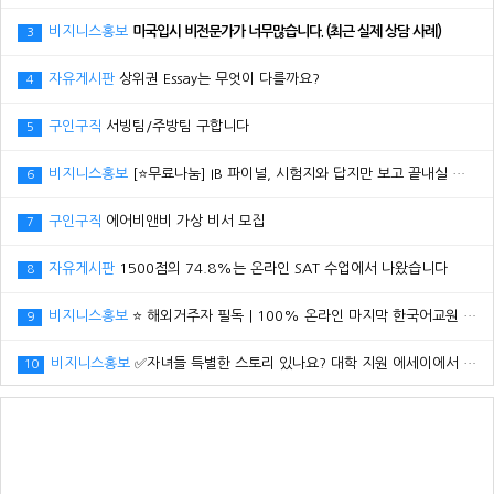
비지니스홍보
미국입시 비전문가가 너무많습니다. (최근 실제 상담 사례)
3
자유게시판
상위권 Essay는 무엇이 다를까요?
4
구인구직
서빙팀/주방팀 구합니다
5
비지니스홍보
[⭐무료나눔] IB 파이널, 시험지와 답지만 보고 끝내실 건가요?
6
구인구직
에어비앤비 가상 비서 모집
7
자유게시판
1500점의 74.8%는 온라인 SAT 수업에서 나왔습니다
8
비지니스홍보
⭐ 해외거주자 필독｜100% 온라인 마지막 한국어교원 2급 추가모집 (~8/2)
9
비지니스홍보
✅자녀들 특별한 스토리 있나요? 대학 지원 에세이에서 갈리는데..
10