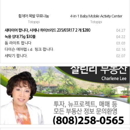
휠체어 목발 무료나눔
4-in-1 Baby Mobile Activity Center
Totopipi
Totopipi
새타이어 팝니다, 시에나 하이브리드 235/65R17 2 개 $280
04.27
녹용 상대 75g $30불
04.22
돔 라이트 팝니다
03.03
다이슨 에어랩 i.d. 핑크 팝니다.
02.16
세탁기 팝니다.
02.07