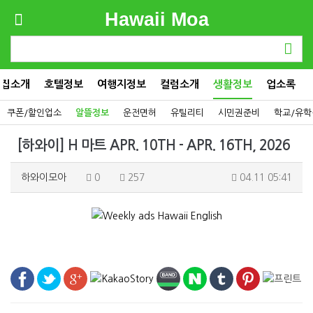
Hawaii Moa
맛집소개
호텔정보
여행지정보
컬럼소개
생활정보
업소록
쿠폰/할인업소
알뜰정보
운전면허
유틸리티
시민권준비
학교/유학
[하와이] H 마트 APR. 10TH - APR. 16TH, 2026
하와이모아
0
257
04.11 05:41