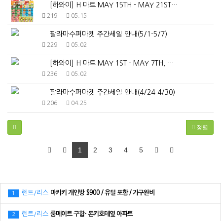
[하와이] H 마트 MAY 15TH - MAY 21ST…
219
05.15
팔라마수퍼마켓 주간세일 안내(5/1-5/7)
229
05.02
[하와이] H 마트 MAY 1ST - MAY 7TH, …
236
05.02
팔라마수퍼마켓 주간세일 안내(4/24-4/30)
206
04.25
정렬
1
2
3
4
5
렌트/리스
마키키 개인방 $900 / 유틸 포함 / 가구완비
1
렌트/리스
룸메이트 구함- 돈키호테옆 아파트
2