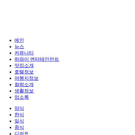
메인
뉴스
커뮤니티
하와이 엔터테인먼트
맛집소개
호텔정보
여행지정보
컬럼소개
생활정보
업소록
양식
한식
일식
중식
디저트