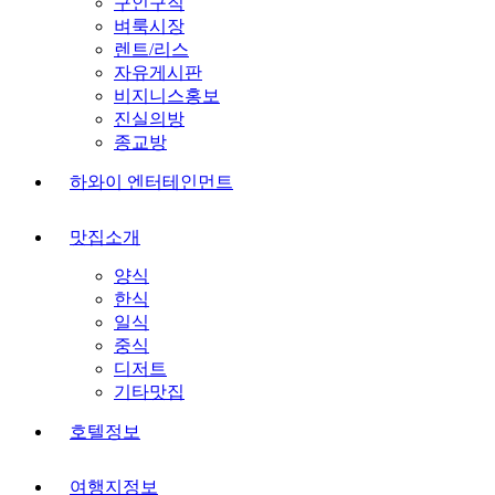
구인구직
벼룩시장
렌트/리스
자유게시판
비지니스홍보
진실의방
종교방
하와이 엔터테인먼트
맛집소개
양식
한식
일식
중식
디저트
기타맛집
호텔정보
여행지정보