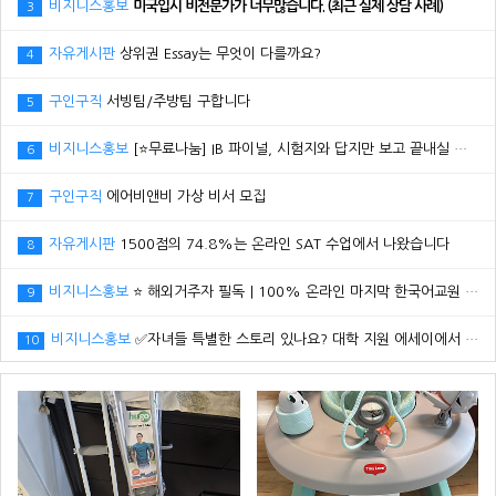
비지니스홍보
미국입시 비전문가가 너무많습니다. (최근 실제 상담 사례)
3
자유게시판
상위권 Essay는 무엇이 다를까요?
4
구인구직
서빙팀/주방팀 구합니다
5
비지니스홍보
[⭐무료나눔] IB 파이널, 시험지와 답지만 보고 끝내실 건가요?
6
구인구직
에어비앤비 가상 비서 모집
7
자유게시판
1500점의 74.8%는 온라인 SAT 수업에서 나왔습니다
8
비지니스홍보
⭐ 해외거주자 필독｜100% 온라인 마지막 한국어교원 2급 추가모집 (~8/2)
9
비지니스홍보
✅자녀들 특별한 스토리 있나요? 대학 지원 에세이에서 갈리는데..
10