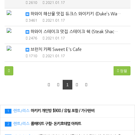
2610
2021.01.17
하와이 해산물 맛집 듀크스 와이키키 (Duke’s Wa…
3461
2021.01.17
하와이 스테이크 맛집 스테이크 쉑 (Steak Shac…
2476
2021.01.17
브런치 카페 Sweet E's Cafe
1710
2021.01.17
정렬
1
렌트/리스
마키키 개인방 $900 / 유틸 포함 / 가구완비
1
렌트/리스
룸메이트 구함- 돈키호테옆 아파트
2