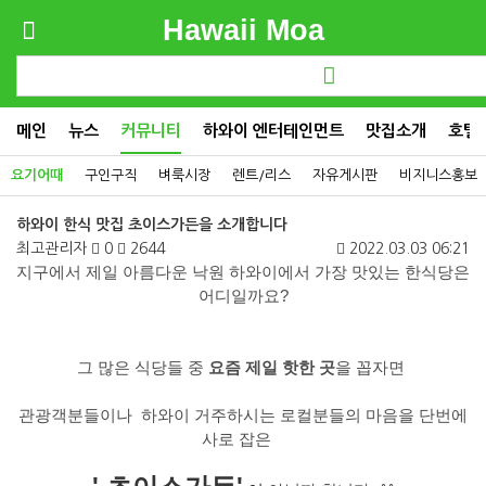
Hawaii Moa
메인
뉴스
커뮤니티
하와이 엔터테인먼트
맛집소개
호텔
요기어때
구인구직
벼룩시장
렌트/리스
자유게시판
비지니스홍보
하와이 한식 맛집 초이스가든을 소개합니다
최고관리자
0
2644
2022.03.03 06:21
지구에서 제일 아름다운 낙원 하와이에서 가장 맛있는 한식당은
어디일까요?
그 많은 식당들 중
요즘 제일 핫한 곳
을 꼽자면
관광객분들이나 하와이 거주하시는 로컬분들의 마음을 단번에
사로 잡은