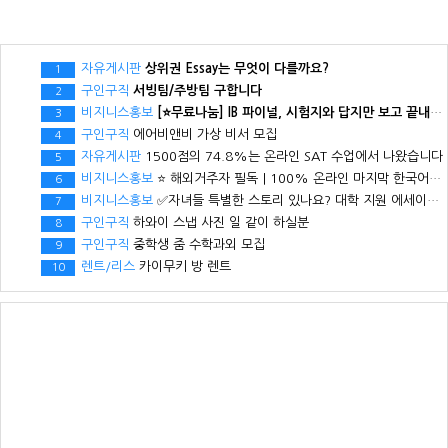
자유게시판
상위권 Essay는 무엇이 다를까요?
1
구인구직
서빙팀/주방팀 구합니다
2
비지니스홍보
[⭐무료나눔] IB 파이널, 시험지와 답지만 보고 끝내실 건가요?
3
구인구직
에어비앤비 가상 비서 모집
4
자유게시판
1500점의 74.8%는 온라인 SAT 수업에서 나왔습니다
5
비지니스홍보
⭐ 해외거주자 필독｜100% 온라인 마지막 한국어교원 2급 추가모집 (~8/2)
6
비지니스홍보
✅자녀들 특별한 스토리 있나요? 대학 지원 에세이에서 갈리는데..
7
구인구직
하와이 스냅 사진 일 같이 하실분
8
구인구직
중학생 줌 수학과외 모집
9
렌트/리스
카이무키 방 렌트
10