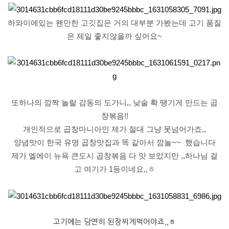
하와이에있는 왠만한 고깃집은 거의 대부분 가봤는데 고기 품질
은 제일 좋지않을까 싶어요~
또하나의 깜짝 놀랄 감동의 도가니,, 낮술 확 땡기게 만드는 곱
창볶음!!
개인적으로 곱창마니아인 제가 절대 그냥 못넘어가죠,,
양념맛이 한국 유명 곱창맛집과 똑 같아서 깜놀~~ 했습니다
제가 엘에이 뉴욕 큰도시 곱창볶음 다 맛 보았지만 ,,하나님 걸
고 여기가 1등이네요,,ㅎ
고기에는 당연히 된장찌게먹어야죠,,ㅎ