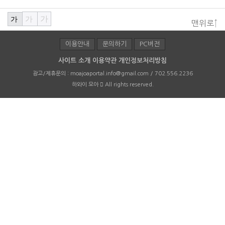
가
가
가
맨위로↑
이용안내
문의하기
PC버전
사이트 소개
이용약관
개인정보처리방침
광고/제휴문의 :
moajoaportal.info@gmail.com / 702.556.2236
하와이 모아
All rights reserved.