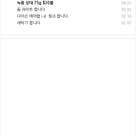
녹용 상대 75g $30불
04.22
돔 라이트 팝니다
03.03
다이슨 에어랩 i.d. 핑크 팝니다.
02.16
세탁기 팝니다.
02.07