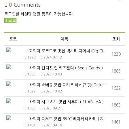
0
Comments
로그인한 회원만 댓글 등록이 가능합니다.
목록
포토
제목
조회
화와이 로코모코 맛집 빅시티 다이너 (Big City …
1220
1220
2024.07.12
하와이 캔디 맛집 씨즈캔디 ( See's Candy )
1885
1885
2023.10.03
하와이 바베큐 맛집 디키즈 바베큐 핏( Dickey's…
1622
1622
2023.10.02
하와이 샤브 샤브 맛집 샤부야 ( SHABUYA )
1863
1863
2023.09.21
하와이 디저트 맛집 85°C 베이커리 카페 ( 85°C…
1461
1461
2023.09.19