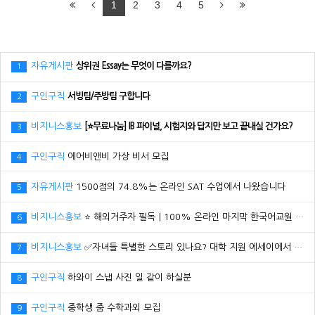
1
2
3
4
5
자유게시판
상위권 Essay는 무엇이 다를까요?
1
구인구직
서빙팀/주방팀 구합니다
2
비지니스홍보
[⭐무료나눔] IB 파이널, 시험지와 답지만 보고 끝내실 건가요?
3
구인구직
에어비앤비 가상 비서 모집
4
자유게시판
1500점의 74.8%는 온라인 SAT 수업에서 나왔습니다
5
비지니스홍보
⭐ 해외거주자 필독｜100% 온라인 마지막 한국어교원 2급 추가모집 (~8/2)
6
비지니스홍보
✅자녀들 특별한 스토리 있나요? 대학 지원 에세이에서 갈리는데..
7
구인구직
하와이 스냅 사진 일 같이 하실분
8
구인구직
중학생 줌 수학과외 모집
9