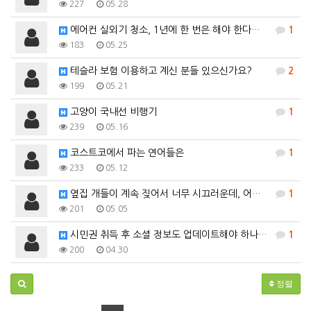
227
05.28
에어컨 실외기 청소, 1년에 한 번은 해야 한다고 하던…
1
183
05.25
테슬라 보험 이용하고 계신 분들 있으신가요?
2
199
05.21
고양이 국내선 비행기
1
239
05.16
코스트코에서 파는 연어들은
1
233
05.12
옆집 개들이 계속 짖어서 너무 시끄러운데, 어떻게 해야…
1
201
05.05
시민권 취득 후 소셜 정보도 업데이트해야 하나요?
1
200
04.30
정렬