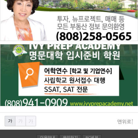
가
가
가
맨위로↑
이용안내
문의하기
PC버전