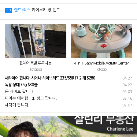
렌트/리스
카이무키 방 렌트
10
휠체어 목발 무료나눔
4-in-1 Baby Mobile Activity Center
Totopipi
Totopipi
새타이어 팝니다, 시에나 하이브리드 235/65R17 2 개 $280
04.27
녹용 상대 75g $30불
04.22
돔 라이트 팝니다
03.03
다이슨 에어랩 i.d. 핑크 팝니다.
02.16
세탁기 팝니다.
02.07