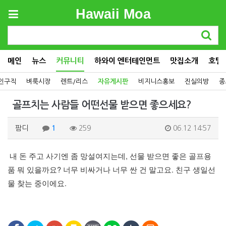
Hawaii Moa
메인
뉴스
커뮤니티
하와이 엔터테인먼트
맛집소개
호텔
인구직
벼룩시장
렌트/리스
자유게시판
비지니스홍보
진실의방
종
골프치는 사람들 어떤선물 받으면 좋으세요?
팜디
1
259
06.12 14:57
내 돈 주고 사기엔 좀 망설여지는데, 선물 받으면 좋은 골프용
품 뭐 있을까요? 너무 비싸거나 너무 싼 건 말고요. 친구 생일선
물 찾는 중이에요.