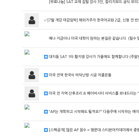
[무료나눔] SAT 교재 집필 강사 3인, 칼리지보드 공식 모
✅[7월 개강 마감임박] 해외거주자 한국어교원 2급, 신청 전 
예나 지금이나 미국 대학이 원하는 본질은 같습니다. (필수 팁
대치동 SAT 1타 황지영 강사가 가을에도 함께합니다 (주말반
미국 전역 한국식 바닥난방 시공 차콜온돌
미국 전 지역 산후조리 & 베이비시터 서비스를 보내드리는 
"AP는 개학하고 시작해도 될까요?" 다음주에 시작하는 에
[스펙공개] 많은 AP 점수 = 명문대 스티븐아카데미에서 증