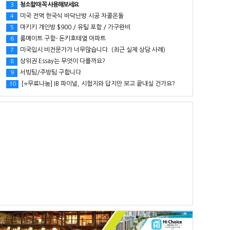
청소할때 꼭 사용해보세요
3
미국 전역 한국식 바닥난방 시공 차콜온돌
4
마키키 개인방 $900 / 유틸 포함 / 가구완비
5
룸메이트 구함- 돈키호테옆 아파트
6
미국입시 비전문가가 너무많습니다. (최근 실제 상담 사례)
7
상위권 Essay는 무엇이 다를까요?
8
서빙팀/주방팀 구합니다
9
[⭐무료나눔] IB 파이널, 시험지와 답지만 보고 끝내실 건가요?
10