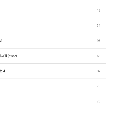
18
31
요?
93
집 (~8/2)
68
는데..
87
75
73