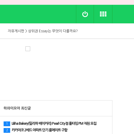
자유게시판 > 보통 집 렌트비는 매년 인상되나요?
자유게시판 >
청소할때 꼭 사용해보세요
자유게시판 > 상위권 Essay는 무엇이 다를까요?
자유게시판 > 1500점의 74.8%는 온라인 SAT 수업에서 나왔습니다
자유게시판 > [ SAT 여름 4주 특강 ] 1:1 약점 진단 → 4주 단기 점수 상승
자유게시판 > 학자금 보조(FAFSA)받아서 온라인으로 영어공부 하세요!
자유게시판 > 내일까지 아마존 프라임데이인데, 다들 어떤 거 사셨는지 궁금하네요.
자유게시판 > 보통 집 렌트비는 매년 인상되나요?
자유게시판 >
청소할때 꼭 사용해보세요
하와이모아 최신글
Liliha Bakery(릴리하 베이커리) Pearl City점 풀타임 PM 직원 모집
1
카카아코 2베드 아파트 단기 룸메이트 구함
2