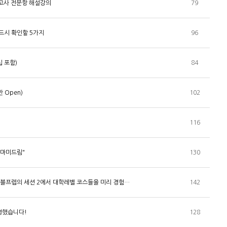
의고사 전문항 해설강의
79
반드시 확인할 5가지
96
 포함)
84
 Open)
102
116
"마미드림"
130
이블프렙의 세션 2에서 대학레벨 코스들을 미리 경험…
142
명했습니다!
128