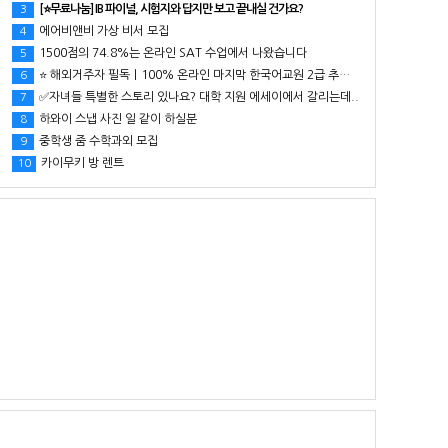
[⭐무료나눔] IB 파이널, 시험지와 답지만 보고 끝내실 건가요?
3
에어비앤비 가상 비서 모집
4
1500점의 74.8%는 온라인 SAT 수업에서 나왔습니다
5
⭐ 해외거주자 필독｜100% 온라인 마지막 한국어교원 2급 추가모집 (~8/2)
6
✅자녀들 특별한 스토리 있나요? 대학 지원 에세이에서 갈리는데..
7
하와이 스냅 사진 일 같이 하실분
8
중학생 줌 수학과외 모집
9
카이무키 방 렌트
10