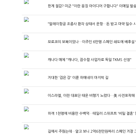
한계 절감? 미군 "이란 응징 아이디어 구합니다" 이메일 발
"말레이항공 조종사 환각 상태서 운항…돈 받고 마약 밀수 
모로코의 보복이었나…이주민 6만명 스페인 쇄도에 배후설
캐나다 매체 "캐나다, 잠수함 사업자로 독일 TKMS 선정"
거대한 '검은 강' 이룬 하메네이 마지막 길
이스라엘, 이란 대표단 태운 비행기 노렸다…美 사전포착해
하객 1천명에 비용만 수백억…테일러 스위프트 '비밀 결혼'
길에서 주웠는데…알고 보니 2억6천만원짜리 스페인 거장 