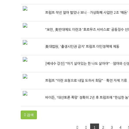
트럼프 작년 얼마 벌었나 보니…가상화폐 사업만 2조 '떼돈'
"오만, 美반대에도 이란과 '호르무즈 서비스료' 공동징수 선
美대법원, '출생시민권 금지' 트럼프 이민정책에 제동
[베네수 강진] "아기 살아있는 한 나도 살아야"…엄마와 신
트럼프 "이란 요청으로 내일 도하서 회담"…확전 자제 기류
바이든, '대선토론 폭망' 정확히 2년 후 트럼프에 "한심한 놈
검색
1
2
3
4