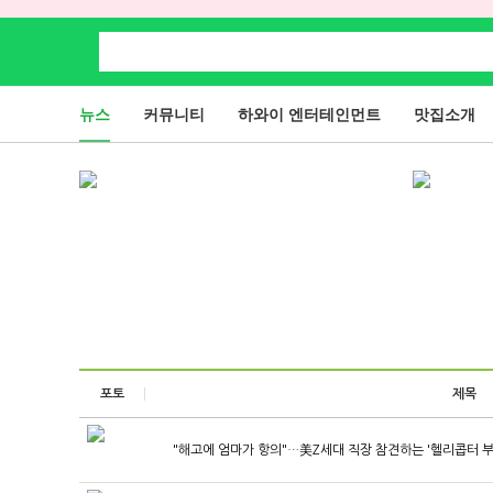
뉴스
커뮤니티
하와이 엔터테인먼트
맛집소개
포토
제목
"해고에 엄마가 항의"…美Z세대 직장 참견하는 '헬리콥터 부