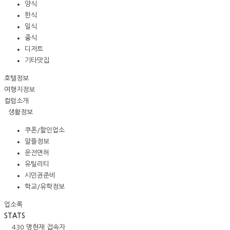
양식
한식
일식
중식
디저트
기타맛집
호텔정보
여행지정보
컬럼소개
생활정보
쿠폰/할인업소
알뜰정보
운전면허
유틸리티
시민권준비
학교/유학정보
업소록
STATS
430 명
현재 접속자