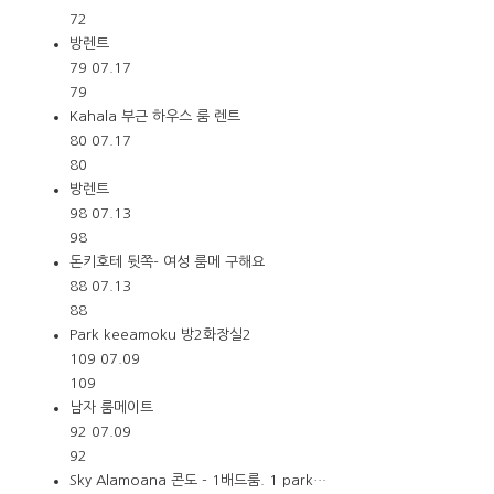
72
방렌트
79
07.17
79
Kahala 부근 하우스 룸 렌트
80
07.17
80
방렌트
98
07.13
98
돈키호테 뒷쪽- 여성 룸메 구해요
88
07.13
88
Park keeamoku 방2화장실2
109
07.09
109
남자 룸메이트
92
07.09
92
Sky Alamoana 콘도 - 1배드룸. 1 park…