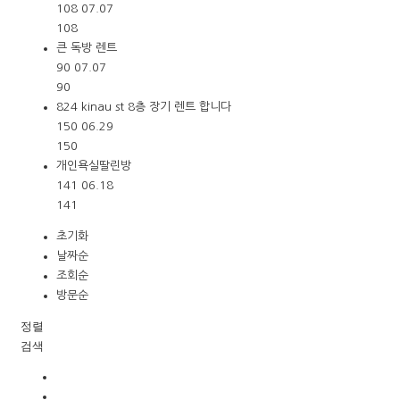
108
07.07
108
큰 독방 렌트
90
07.07
90
824 kinau st 8층 장기 렌트 합니다
150
06.29
150
개인욕실딸린방
141
06.18
141
초기화
날짜순
조회순
방문순
정렬
검색