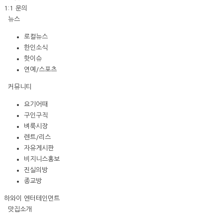
1:1 문의
뉴스
로컬뉴스
한인소식
핫이슈
연예/스포츠
커뮤니티
요기어때
구인구직
벼룩시장
렌트/리스
자유게시판
비지니스홍보
진실의방
종교방
하와이 엔터테인먼트
맛집소개