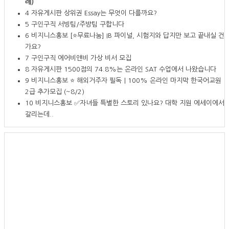
례)
4
자유게시판
상위권 Essay는 무엇이 다를까요?
5
구인구직
서빙팀/주방팀 구합니다
6
비지니스홍보
[⭐무료나눔] IB 파이널, 시험지와 답지만 보고 끝내실 건
가요?
7
구인구직
에어비앤비 가상 비서 모집
8
자유게시판
1500점의 74.8%는 온라인 SAT 수업에서 나왔습니다
9
비지니스홍보
⭐ 해외거주자 필독｜100% 온라인 마지막 한국어교원
2급 추가모집 (~8/2)
10
비지니스홍보
✅자녀들 특별한 스토리 있나요? 대학 지원 에세이에서
갈리는데..