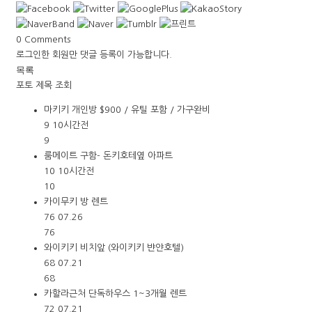
0
Comments
로그인한 회원만 댓글 등록이 가능합니다.
목록
포토
제목
조회
마키키 개인방 $900 / 유틸 포함 / 가구완비
9
10시간전
9
룸메이트 구함- 돈키호테옆 아파트
10
10시간전
10
카이무키 방 렌트
76
07.26
76
와이키키 비치앞 (와이키키 뱐얀호텔)
68
07.21
68
카할라근처 단독하우스 1~3개월 렌트
72
07.21