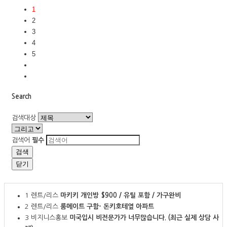
1
2
3
4
5
Search
검색대상
검색어
필수
검색
닫기
1
렌트/리스
마키키 개인방 $900 / 유틸 포함 / 가구완비
2
렌트/리스
룸메이트 구함- 돈키호테옆 아파트
3
비지니스홍보
미국입시 비전문가가 너무많습니다. (최근 실제 상담 사