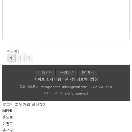
맨위로↑
가
가
가
이용안내
문의하기
PC버전
사이트 소개
이용약관
개인정보처리방침
광고/제휴문의 :
moajoaportal.info@gmail.com / 702.556.2236
하와이 모아
All rights reserved.
로그인
회원가입
정보찾기
MENU
홈으로
이벤트
출석부