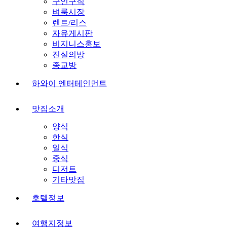
구인구직
벼룩시장
렌트/리스
자유게시판
비지니스홍보
진실의방
종교방
하와이 엔터테인먼트
맛집소개
양식
한식
일식
중식
디저트
기타맛집
호텔정보
여행지정보