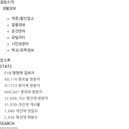
컬럼소개
생활정보
쿠폰/할인업소
알뜰정보
운전면허
유틸리티
시민권준비
학교/유학정보
업소록
STATS
518 명
현재 접속자
48,174 명
오늘 방문자
47,723 명
어제 방문자
449,841 명
최대 방문자
12,696,762 명
전체 방문자
31,039 개
전체 게시물
1,840 개
전체 댓글수
2,836 명
전체 회원수
SEARCH