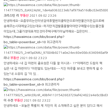
크리스틴 리
부동산
2021.09.02 23:26
안녕하세요~요즘우리는인터넷검색후몇번의클릭만으로어떤물건이든집으로배
송해주는시대에살고있는데요~하지만직접발품을팔아야만구매할수있는물건들
이있는데,그중가장대표적인것이주택구매가아닐까해요~집은인터...
https://hawaiimoa.com/bbs/board.php?
bo_table=power&wr_id=10
최고관리자
리나
부동산
2021.09.02 23:23
안녕하세요~내 집 마련의 중요성은 다들 잘 아시죠~ ??"아메리칸 드림의 핵
심은 내 집 마련이다 "이런말도 있는데요~~지친 하루를 보내고 편하게 쉴 수
있는“내 소유의 집 ”이 있...
https://hawaiimoa.com/bbs/board.php?
bo_table=power&wr_id=9
최고관리자
이 수잔
부동산
2021.09.02 23:22
안녕하세요 ~오늘은 특별히 제 지인이 꼭 소개해주고 싶은 분이 있다고 해서