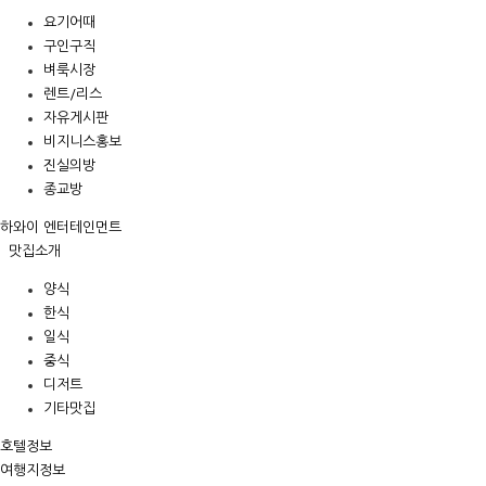
요기어때
구인구직
벼룩시장
렌트/리스
자유게시판
비지니스홍보
진실의방
종교방
하와이 엔터테인먼트
맛집소개
양식
한식
일식
중식
디저트
기타맛집
호텔정보
여행지정보