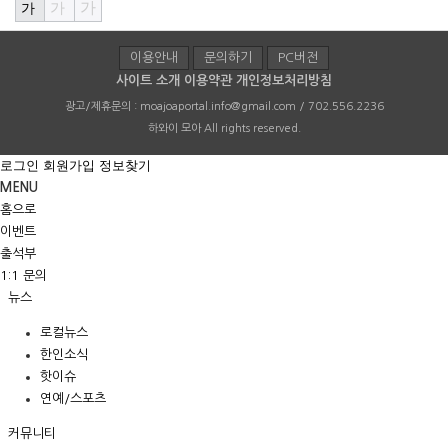
가
가
가
이용안내
문의하기
PC버전
사이트 소개
이용약관
개인정보처리방침
광고/제휴문의 :
moajoaportal.info@gmail.com / 702.556.2236
하와이 모아
All rights reserved.
로그인
회원가입
정보찾기
MENU
홈으로
이벤트
출석부
1:1 문의
뉴스
로컬뉴스
한인소식
핫이슈
연예/스포츠
커뮤니티