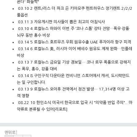
른다' 화들짝"
03.10
2
렌트/리스
더 파크 온 키아모쿠 펜트하우스 장기렌트 2/2/2
풀옵션
03.11
3
자유게시판
의사들이 뽑은 최고의 아침식사
03.10
4
로컬뉴스
하와이 이번 주 ‘코나 스톰’ 강타 전망…폭우·강풍·
뇌우 동반 홍수 비상
03.14
5
로컬뉴스
호르무즈 우회 원유수출 UAE 푸자이라 항구 피격
03.14
6
로컬뉴스
美, 러시아 이어 베네수 원유도 제재 완화…인플레
비상
03.13
7
로컬뉴스
금요일 기상 경보일… 코나 로우 폭풍으로 강해지
는 폭우, 홍수, 강풍 대비
03.14
8
구인구직
다운타운 컨비니언 스토어에서 캐셔, 도시락만드
는 일 구인합니다.
03.13
9
로컬뉴스
오아후 전역에서 정전 발생… 17,314명 이상 고
객 영향
08.22
10
한인소식
미국서 한국으로 입국 시 "의약품 반입 주의".. 마
약류로 분류될 수 있어[리포트]
맨위로↑