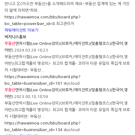
만나고 온<이수잔 부동산>을 소개해드리려 해요~부동산 업계에 있는 제 지인
의 말에 의하면"하와...
https://hawaiimoa.com/bbs/board.php?
bo_table=power&wr_id=8
최고관리자
파워에이전트 더보기
비지니스홍보
부동산
면허시험(Live Online강의)(브로커/에이전트)(맞춤형코스)(한국어,영
어반)
2024.03.29 18:23
부동산면허시험(Live Online강의)(브로커/에이전트)(맞춤형코스)(한국어,영
어반)(최고합격률의 명강의)- 최고의 합격률- 코리아 타운 유일의 쪽집게 브로
커 시험대비반- 부동산...
https://hawaiimoa.com/bbs/board.php?
bo_table=business&wr_id=181
skycloud
부동산
면허시험(Live Online강의)(브로커/에이전트)(맞춤형코스)(한국어,영
어반)
2023.08.18 18:59
부동산면허시험(Live Online강의)(브로커/에이전트)(맞춤형코스)(한국어,영
어반)(최고합격률의 명강의)- 최고의 합격률- 코리아 타운 유일의 쪽집게 브로
커 시험대비반- 부동산...
https://hawaiimoa.com/bbs/board.php?
bo_table=business&wr_id=134
skycloud