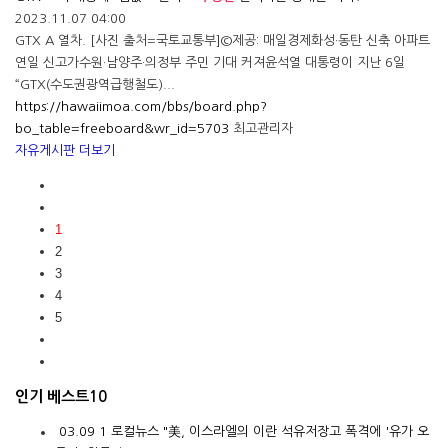
2023.11.07 04:00
GTX A 열차. [사진 출처=국토교통부]©제공: 매일경제화성·동탄 신축 아파트
연일 신고가수원·남양주·의정부 주민 기대 커져윤석열 대통령이 지난 6일
“GTX(수도권광역급행철도)...
https://hawaiimoa.com/bbs/board.php?
bo_table=freeboard&wr_id=5703
최고관리자
자유게시판 더보기
1
2
3
4
5
인기 베스트10
03.09
1
로컬뉴스
"美, 이스라엘의 이란 석유저장고 폭격에 '유가 오