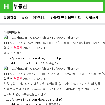
H
Post Search
통합검색
뉴스
커뮤니티
하와이 엔터테인먼트
맛집소개
포스트 검색
파워에이전트
홍 혜선
부동산
2021.09.02 23:28
홍 혜선 부동산
https://hawaiimoa.com/bbs/board.php?
bo_table=power&wr_id=12
최고관리자
샬린 리
부동산
2021.09.02 23:27
집을 구하고 계시나요? 믿을 만한 리얼터를 찾고 계신가요?그럼 샬린 리 부동
산을 만나보세요샬린 리 부동산을 만나면 고객이 원하시는 좋은 집을 만나게
됩니다 ! 샬린리부동산을만나면고...
https://hawaiimoa.com/bbs/board.php?
bo_table=power&wr_id=11
최고관리자