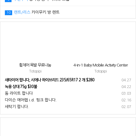
렌트/리스
카이무키 방 렌트
10
휠체어 목발 무료나눔
4-in-1 Baby Mobile Activity Center
Totopipi
Totopipi
새타이어 팝니다, 시에나 하이브리드 235/65R17 2 개 $280
04.27
녹용 상대 75g $30불
04.22
돔 라이트 팝니다
03.03
다이슨 에어랩 i.d. 핑크 팝니다.
02.16
세탁기 팝니다.
02.07