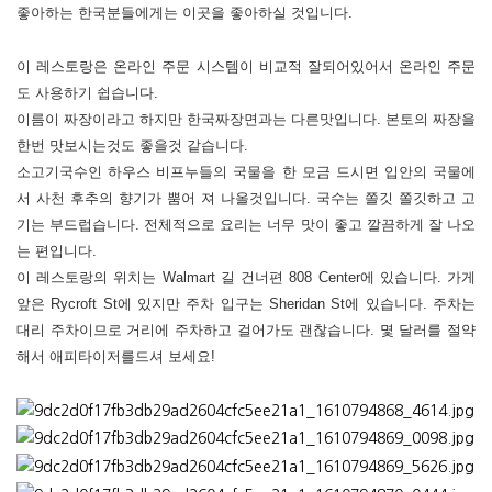
좋아하는 한국분들에게는 이곳을 좋아하실 것입니다
.
이 레스토랑은 온라인 주문 시스템이 비교적 잘되어있어서 온라인 주문
도 사용하기 쉽습니다
.
이름이 짜장이라고 하지만 한국짜장면과는 다른맛입니다
.
본토의 짜장을
한번 맛보시는것도 좋을것 같습니다
.
소고기국수인 하우스 비프누들의 국물을 한 모금 드시면 입안의 국물에
서 사천 후추의 향기가 뿜어 져 나올것입니다
.
국수는 쫄깃 쫄깃하고 고
기는 부드럽습니다
.
전체적으로 요리는 너무 맛이 좋고 깔끔하게 잘 나오
는 편입니다
.
이 레스토랑의 위치는
Walmart
길 건너편
808 Center
에 있습니다
.
가게
앞은
Rycroft St
에 있지만 주차 입구는
Sheridan St
에 있습니다
.
주차는
대리 주차이므로 거리에 주차하고 걸어가도 괜찮습니다
.
몇 달러를 절약
해서 애피타이저를
드셔 보세요
!