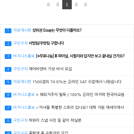
1
자유게시판
상위권 Essay는 무엇이 다를까요?
1
구인구직
서빙팀/주방팀 구합니다
2
비지니스홍보
[⭐무료나눔] IB 파이널, 시험지와 답지만 보고 끝내실 건가요?
3
구인구직
에어비앤비 가상 비서 모집
4
자유게시판
1500점의 74.8%는 온라인 SAT 수업에서 나왔습니다
5
비지니스홍보
⭐ 해외거주자 필독｜100% 온라인 마지막 한국어교원 2급 추가모집 (~8/2)
6
비지니스홍보
✅자녀들 특별한 스토리 있나요? 대학 지원 에세이에서 갈리는데..
7
구인구직
하와이 스냅 사진 일 같이 하실분
8
구인구직
중학생 줌 수학과외 모집
9