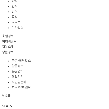
양식
한식
일식
중식
디저트
기타맛집
호텔정보
여행지정보
컬럼소개
생활정보
쿠폰/할인업소
알뜰정보
운전면허
유틸리티
시민권준비
학교/유학정보
업소록
STATS