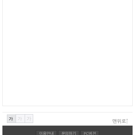
가
가
가
맨위로↑
이용안내
문의하기
PC버전