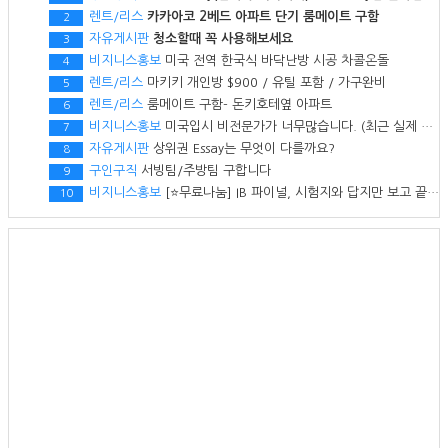
렌트/리스
카카아코 2베드 아파트 단기 룸메이트 구함
2
자유게시판
청소할때 꼭 사용해보세요
3
비지니스홍보
미국 전역 한국식 바닥난방 시공 차콜온돌
4
렌트/리스
마키키 개인방 $900 / 유틸 포함 / 가구완비
5
렌트/리스
룸메이트 구함- 돈키호테옆 아파트
6
비지니스홍보
미국입시 비전문가가 너무많습니다. (최근 실제 상담 사례)
7
자유게시판
상위권 Essay는 무엇이 다를까요?
8
구인구직
서빙팀/주방팀 구합니다
9
비지니스홍보
[⭐무료나눔] IB 파이널, 시험지와 답지만 보고 끝내실 건가요?
10