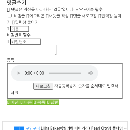
댓글쓰기
댓글은 자신을 나타내는 '얼굴'입니다. *^^*
이름
필수
비밀글
이모티콘
새댓글 작성
댓글 새로고침
입력창 늘이
기
입력창 줄이기
비밀번호
필수
등록
새로고침
자동등록방지 숫자를 순서대로 입력하
세요.
이전
다음
목록
답변
구인구직
Liliha Bakery(릴리하 베이커리) Pearl City점 풀타임 PM 직원 모집
1