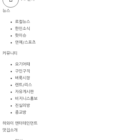
뉴스
로컬뉴스
한인소식
핫이슈
연예/스포츠
커뮤니티
요기어때
구인구직
벼룩시장
렌트/리스
자유게시판
비지니스홍보
진실의방
종교방
하와이 엔터테인먼트
맛집소개