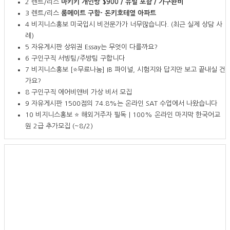
2
렌트/리스
마키키 개인방 $900 / 유틸 포함 / 가구완비
3
렌트/리스
룸메이트 구함- 돈키호테옆 아파트
4
비지니스홍보
미국입시 비전문가가 너무많습니다. (최근 실제 상담 사
례)
5
자유게시판
상위권 Essay는 무엇이 다를까요?
6
구인구직
서빙팀/주방팀 구합니다
7
비지니스홍보
[⭐무료나눔] IB 파이널, 시험지와 답지만 보고 끝내실 건
가요?
8
구인구직
에어비앤비 가상 비서 모집
9
자유게시판
1500점의 74.8%는 온라인 SAT 수업에서 나왔습니다
10
비지니스홍보
⭐ 해외거주자 필독｜100% 온라인 마지막 한국어교
원 2급 추가모집 (~8/2)