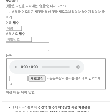
댓글쓰기
댓글은 자신을 나타내는 '얼굴'입니다. *^^*
비밀글
이모티콘
새댓글 작성
댓글 새로고침
입력창 늘이기
입력창 줄
이기
이름
필수
비밀번호
필수
등록
새로고침
자동등록방지 숫자를 순서대로 입력하세
요.
이전
다음
목록
답변
1
비지니스홍보
미국 전역 한국식 바닥난방 시공 차콜온돌