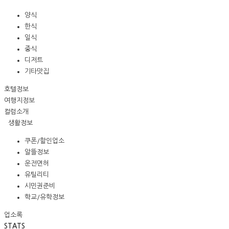
양식
한식
일식
중식
디저트
기타맛집
호텔정보
여행지정보
컬럼소개
생활정보
쿠폰/할인업소
알뜰정보
운전면허
유틸리티
시민권준비
학교/유학정보
업소록
STATS