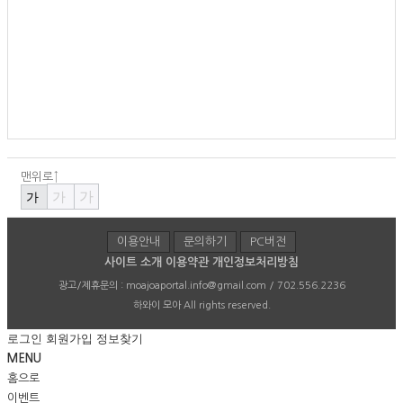
맨위로↑
가
가
가
이용안내
문의하기
PC버전
사이트 소개
이용약관
개인정보처리방침
광고/제휴문의 :
moajoaportal.info@gmail.com / 702.556.2236
하와이 모아
All rights reserved.
로그인
회원가입
정보찾기
MENU
홈으로
이벤트