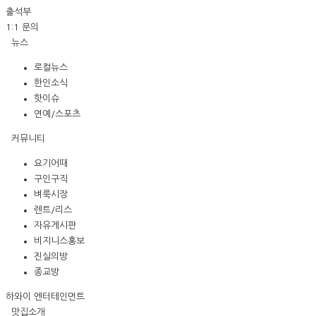
출석부
1:1 문의
뉴스
로컬뉴스
한인소식
핫이슈
연예/스포츠
커뮤니티
요기어때
구인구직
벼룩시장
렌트/리스
자유게시판
비지니스홍보
진실의방
종교방
하와이 엔터테인먼트
맛집소개