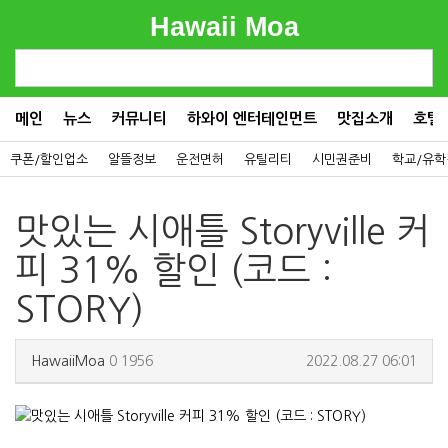
Hawaii Moa
메인
뉴스
커뮤니티
하와이 엔터테인먼트
맛집소개
호텔
쿠폰/할인업소
알뜰정보
운전면허
유틸리티
시민권준비
학교/유학
맛있는 시애틀 Storyville 커
피 31% 할인 (코드 :
STORY)
HawaiiMoa
0
1956
2022.08.27 06:01