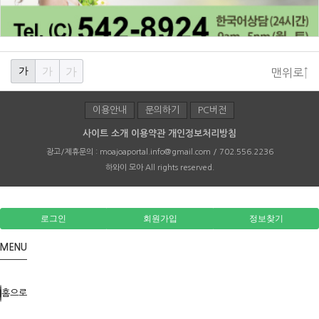
가
가
가
맨위로↑
이용안내
문의하기
PC버전
사이트 소개
이용약관
개인정보처리방침
광고/제휴문의 :
moajoaportal.info@gmail.com / 702.556.2236
하와이 모아
All rights reserved.
로그인
회원가입
정보찾기
MENU
홈으로