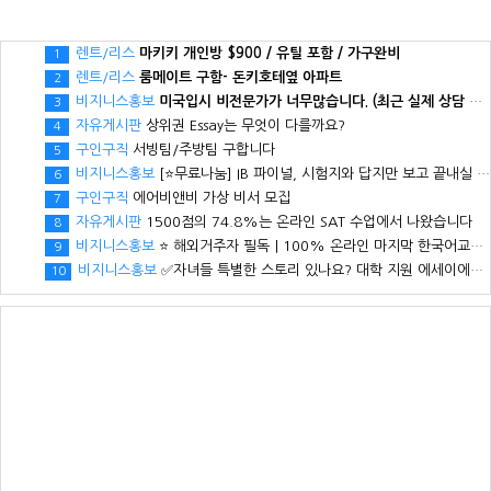
렌트/리스
마키키 개인방 $900 / 유틸 포함 / 가구완비
1
렌트/리스
룸메이트 구함- 돈키호테옆 아파트
2
비지니스홍보
미국입시 비전문가가 너무많습니다. (최근 실제 상담 사례)
3
자유게시판
상위권 Essay는 무엇이 다를까요?
4
구인구직
서빙팀/주방팀 구합니다
5
비지니스홍보
[⭐무료나눔] IB 파이널, 시험지와 답지만 보고 끝내실 건가요?
6
구인구직
에어비앤비 가상 비서 모집
7
자유게시판
1500점의 74.8%는 온라인 SAT 수업에서 나왔습니다
8
비지니스홍보
⭐ 해외거주자 필독｜100% 온라인 마지막 한국어교원 2급 추가모집 (~8/2)
9
비지니스홍보
✅자녀들 특별한 스토리 있나요? 대학 지원 에세이에서 갈리는데..
10