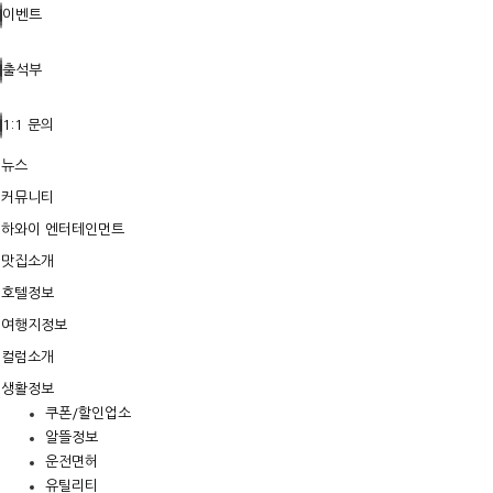
이벤트
출석부
1:1 문의
뉴스
커뮤니티
하와이 엔터테인먼트
맛집소개
호텔정보
여행지정보
컬럼소개
생활정보
쿠폰/할인업소
알뜰정보
운전면허
유틸리티