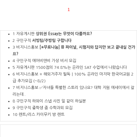
1
1
자유게시판
상위권 Essay는 무엇이 다를까요?
2
구인구직
서빙팀/주방팀 구합니다
3
비지니스홍보
[⭐무료나눔] IB 파이널, 시험지와 답지만 보고 끝내실 건가
요?
4
구인구직
에어비앤비 가상 비서 모집
5
자유게시판
1500점의 74.8%는 온라인 SAT 수업에서 나왔습니다
6
비지니스홍보
⭐ 해외거주자 필독｜100% 온라인 마지막 한국어교원 2
급 추가모집 (~8/2)
7
비지니스홍보
✅자녀들 특별한 스토리 있나요? 대학 지원 에세이에서 갈
리는데..
8
구인구직
하와이 스냅 사진 일 같이 하실분
9
구인구직
중학생 줌 수학과외 모집
10
렌트/리스
카이무키 방 렌트