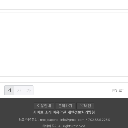
가
가
가
맨위로↑
이용안내
문의하기
PC버전
사이트 소개
이용약관
개인정보처리방침
광고/제휴문의 :
moajoaportal.info@gmail.com / 702.556.2236
하와이 모아
All rights reserved.