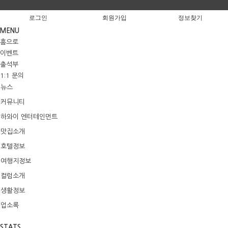
로그인
회원가입
정보찾기
MENU
홈으로
이벤트
출석부
1:1 문의
뉴스
커뮤니티
하와이 엔터테인먼트
맛집소개
호텔정보
여행지정보
컬럼소개
생활정보
업소록
STATS