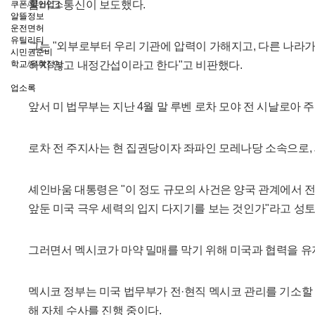
룸버그 통신이 보도했다.
쿠폰/할인업소
알뜰정보
운전면허
유틸리티
그는 "외부로부터 우리 기관에 압력이 가해지고, 다른 나라가
시민권준비
학교/유학정보
하지 않고 내정간섭이라고 한다"고 비판했다.
업소록
앞서 미 법무부는 지난 4월 말 루벤 로차 모야 전 시날로아 
로차 전 주지사는 현 집권당이자 좌파인 모레나당 소속으로,
셰인바움 대통령은 "이 정도 규모의 사건은 양국 관계에서 
앞둔 미국 극우 세력의 입지 다지기를 보는 것인가"라고 성토
그러면서 멕시코가 마약 밀매를 막기 위해 미국과 협력을 유
멕시코 정부는 미국 법무부가 전·현직 멕시코 관리를 기소할 
해 자체 수사를 진행 중이다.