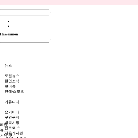
Hawaiimoa
뉴스
로컬뉴스
한인소식
핫이슈
연예/스포츠
커뮤니티
요기어때
구인구직
벼룩시장
메인
렌트/리스
뉴스
자유게시판
커뮤니티