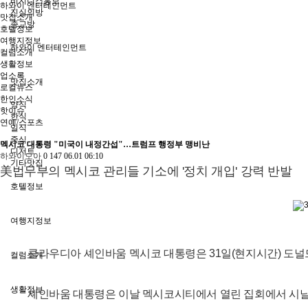
비지니스홍보
하와이 엔터테인먼트
진실의방
맛집소개
종교방
호텔정보
여행지정보
하와이 엔터테인먼트
컬럼소개
생활정보
업소록
맛집소개
로컬뉴스
한인소식
양식
핫이슈
한식
연예/스포츠
일식
중식
멕시코 대통령 "미국이 내정간섭"…트럼프 행정부 맹비난
디저트
하와이모아
0
147
06.01 06:10
기타맛집
美법무부의 멕시코 관리들 기소에 '정치 개입' 강력 반발
호텔정보
여행지정보
클라우디아 셰인바움 멕시코 대통령은 31일(현지시간) 도널
컬럼소개
생활정보
셰인바움 대통령은 이날 멕시코시티에서 열린 집회에서 시날로