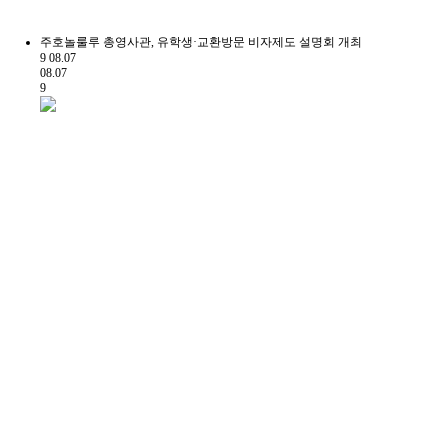
주호놀룰루 총영사관, 유학생·교환방문 비자제도 설명회 개최
9
08.07
08.07
9